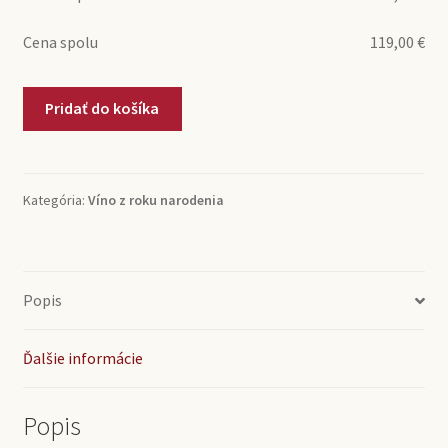
Cena spolu
119,00
€
množstvo
Pridať do košíka
1978
Reserva
Viña
Albali
Kategória:
Víno z roku narodenia
(0,75l)
Popis
Ďalšie informácie
Popis