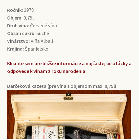
Ročník:
1978
Objem:
0,75l
Druh vína:
Červené víno
Obsah cukru:
Suché
Vinárstvo:
Viña Albali
Krajina:
Španielsko
Kliknite sem pre bližšie informácie a najčastejšie otázky a
odpovede k vínam z roku narodenia
Darčeková kazeta (pre vína s objemom max. 0,75l):