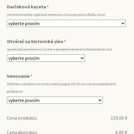
Darčeková kazeta
*
(drevená kazeta vyplnená drevenou vlnou pre jednu fľašku vína)
Otvárač na historické vína
*
(praktická pomôcka na rýchle a bezpečné otváranie historických vín)
Venovanie
*
(Váš text vytlačíme na tvrdý matný papier 15×10 cm s dvoma bordovými
prúžkami)
Cena produktu
119,00
€
Cena doplnkov
0,00
€