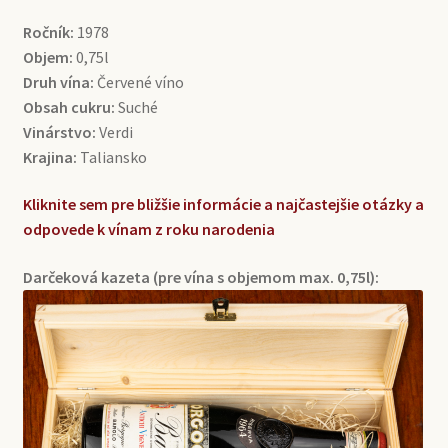
Ročník:
1978
Objem:
0,75l
Druh vína:
Červené víno
Obsah cukru:
Suché
Vinárstvo:
Verdi
Krajina:
Taliansko
Kliknite sem pre bližšie informácie a najčastejšie otázky a
odpovede k vínam z roku narodenia
Darčeková kazeta (pre vína s objemom max. 0,75l):