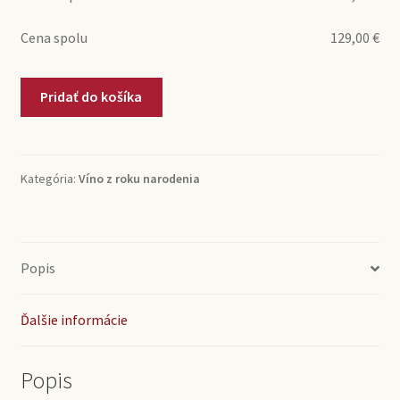
Cena spolu
129,00
€
množstvo
Pridať do košíka
1978
Chianti
Riserva
Verdi
Kategória:
Víno z roku narodenia
(0,75l)
Popis
Ďalšie informácie
Popis