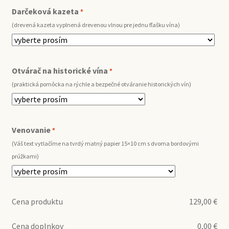
Darčeková kazeta
*
(drevená kazeta vyplnená drevenou vlnou pre jednu fľašku vína)
Otvárač na historické vína
*
(praktická pomôcka na rýchle a bezpečné otváranie historických vín)
Venovanie
*
(Váš text vytlačíme na tvrdý matný papier 15×10 cm s dvoma bordovými
prúžkami)
Cena produktu
129,00
€
Cena doplnkov
0,00
€