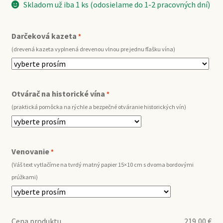
Skladom už iba 1 ks (odosielame do 1-2 pracovných dní)
Darčeková kazeta
*
(drevená kazeta vyplnená drevenou vlnou pre jednu fľašku vína)
Otvárač na historické vína
*
(praktická pomôcka na rýchle a bezpečné otváranie historických vín)
Venovanie
*
(Váš text vytlačíme na tvrdý matný papier 15×10 cm s dvoma bordovými
prúžkami)
Cena produktu
219,00
€