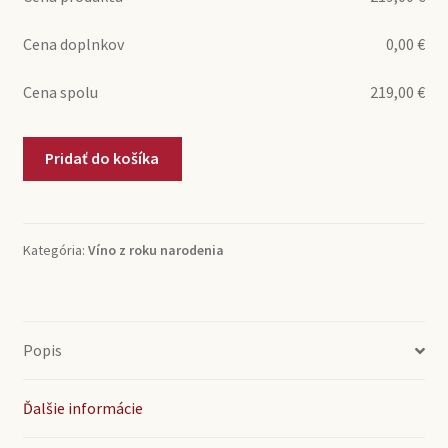
Cena doplnkov
0,00
€
Cena spolu
219,00
€
množstvo
Pridať do košíka
1978
Châteauneuf
du
Pape
Kategória:
Víno z roku narodenia
Th.
Boisson
&
Fils
Popis
(0,75l)
Ďalšie informácie