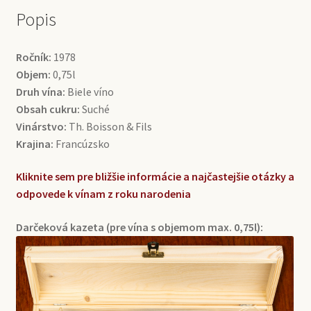
Popis
Ročník:
1978
Objem:
0,75l
Druh vína:
Biele víno
Obsah cukru:
Suché
Vinárstvo:
Th. Boisson & Fils
Krajina:
Francúzsko
Kliknite sem pre bližšie informácie a najčastejšie otázky a
odpovede k vínam z roku narodenia
Darčeková kazeta (pre vína s objemom max. 0,75l):