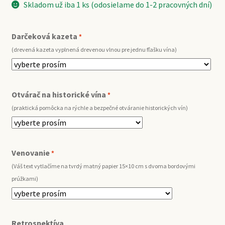
Skladom už iba 1 ks (odosielame do 1-2 pracovných dní)
Darčeková kazeta
*
(drevená kazeta vyplnená drevenou vlnou pre jednu fľašku vína)
Otvárač na historické vína
*
(praktická pomôcka na rýchle a bezpečné otváranie historických vín)
Venovanie
*
(Váš text vytlačíme na tvrdý matný papier 15×10 cm s dvoma bordovými
prúžkami)
Retrospektíva