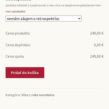
(prehľad udalostí a zaujímavosti z roku vína na obojstranne potlačenom liste -
viac o produkte
)
Cena produktu
249,00
€
Cena doplnkov
0,00
€
Cena spolu
249,00
€
množstvo
Pridať do košíka
1976
Saint-
Julien
Chateau
Kategória:
Víno z roku narodenia
Langoa
Barton