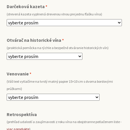
Darčeková kazeta
*
(drevená kazeta vyplnená drevenou vlnou pre jednu fľašku vína)
Otvárač na historické vína
*
(praktická pomôcka na rýchle a bezpečné otváranie historických vín)
Venovanie
*
(Váš text vytlačíme na tvrdý matný papier 15×10 cm s dvoma bordovými
prúžkami)
Retrospektíva
(prehľad udalostí a zaujímavosti z roku vína na obojstranne potlačenom liste -
viac o produkte
)