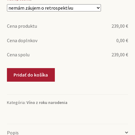
Cena produktu
239,00
€
Cena doplnkov
0,00
€
Cena spolu
239,00
€
množstvo
Pridať do košíka
1976
Saint-
Julien
Chateau
Kategória:
Víno z roku narodenia
du
Glana
(0,75l)
Popis