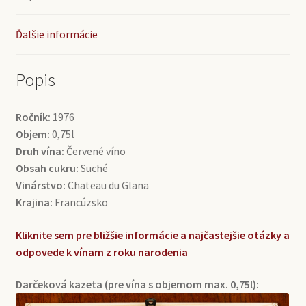
Ďalšie informácie
Popis
Ročník:
1976
Objem:
0,75l
Druh vína:
Červené víno
Obsah cukru:
Suché
Vinárstvo:
Chateau du Glana
Krajina:
Francúzsko
Kliknite sem pre bližšie informácie a najčastejšie otázky a
odpovede k vínam z roku narodenia
Darčeková kazeta (pre vína s objemom max. 0,75l):