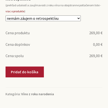
(prehľad udalostí a zaujímavosti z roku vína na obojstranne potlačenom liste -
viac o produkte
)
Cena produktu
269,00
€
Cena doplnkov
0,00
€
Cena spolu
269,00
€
množstvo
Pridať do košíka
1976
Saint-
Emilion
Grand
Kategória:
Víno z roku narodenia
Cru
Château