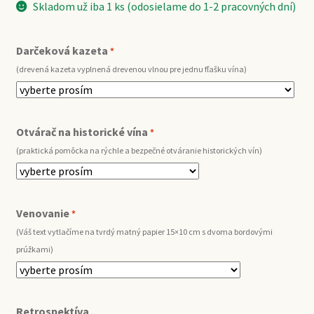
Skladom už iba 1 ks (odosielame do 1-2 pracovných dní)
Darčeková kazeta
*
(drevená kazeta vyplnená drevenou vlnou pre jednu fľašku vína)
Otvárač na historické vína
*
(praktická pomôcka na rýchle a bezpečné otváranie historických vín)
Venovanie
*
(Váš text vytlačíme na tvrdý matný papier 15×10 cm s dvoma bordovými
prúžkami)
Retrospektíva