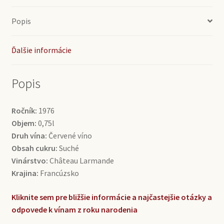
Larmande
(0,75l)
Popis
Ďalšie informácie
Popis
Ročník:
1976
Objem:
0,75l
Druh vína:
Červené víno
Obsah cukru:
Suché
Vinárstvo:
Château Larmande
Krajina:
Francúzsko
Kliknite sem pre bližšie informácie a najčastejšie otázky a
odpovede k vínam z roku narodenia