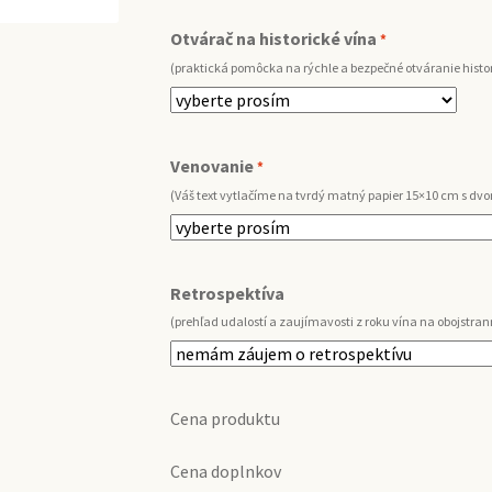
Otvárač na historické vína
*
(praktická pomôcka na rýchle a bezpečné otváranie histor
Venovanie
*
(Váš text vytlačíme na tvrdý matný papier 15×10 cm s d
Retrospektíva
(prehľad udalostí a zaujímavosti z roku vína na obojstran
Cena produktu
Cena doplnkov