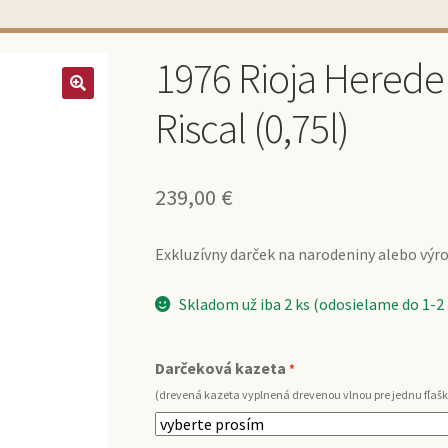
1976 Rioja Herede
Riscal (0,75l)
239,00
€
Exkluzívny darček na narodeniny alebo výroč
Skladom už iba 2 ks (odosielame do 1-2
Darčeková kazeta
*
(drevená kazeta vyplnená drevenou vlnou pre jednu fľašk