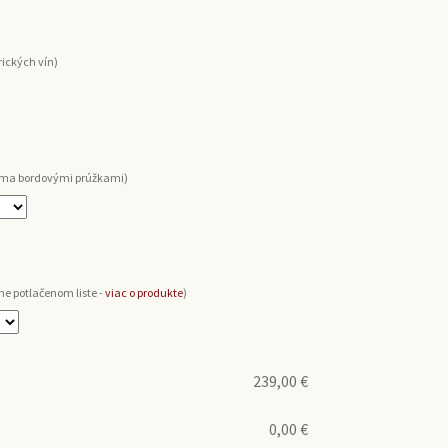
ických vín)
voma bordovými prúžkami)
ne potlačenom liste -
viac o produkte
)
239,00
€
0,00
€