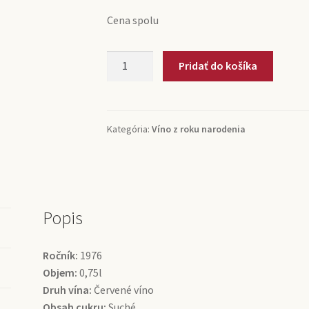
Cena spolu
množstvo
Pridať do košíka
1976
Rioja
Herederos
del
Kategória:
Víno z roku narodenia
Marqués
de
Riscal
(0,75l)
Popis
Ročník:
1976
Objem:
0,75l
Druh vína:
Červené víno
Obsah cukru:
Suché