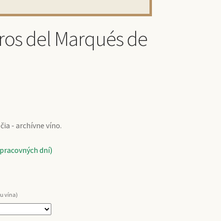
ros del Marqués de
ia - archívne víno.
 pracovných dní)
u vína)