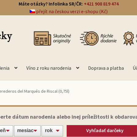
Máte otázky? Infolinka SR/ČR:
+421 908 819 474
přejít na českou verzi e-shopu (Kč)
denia
Víno z roku narodenia
Doprava a platba
Ú
erederos del Marqués de Riscal (0,75l)
erte dátum narodenia alebo inej príležitosti k obdarov
Vyhľadať darčeky