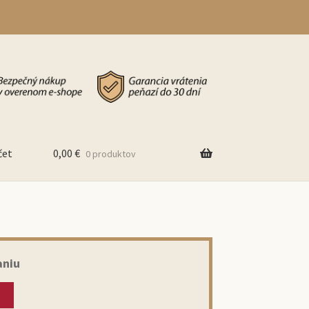
čet
0,00
€
0 produktov
aniu