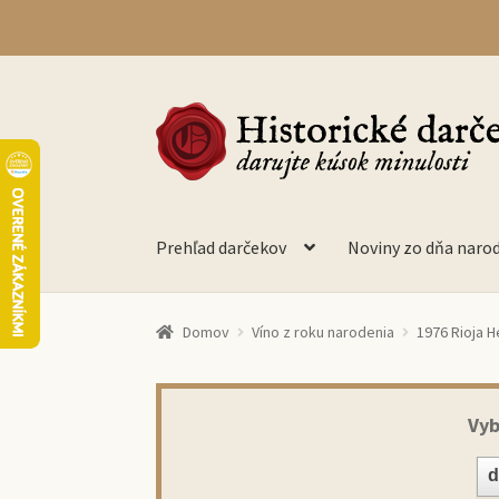
Preskočiť
Preskočiť
na
na
navigáciu
obsah
Prehľad darčekov
Noviny zo dňa naro
Domov
Víno z roku narodenia
1976 Rioja H
Vyb