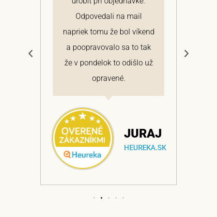
 a
urobiť pri objednávke.
pon
elmi
Odpovedali na mail
 si
napriek tomu že bol víkend
cen
a
a poopravovalo sa to tak
bo
ajem
že v pondelok to odišlo už
opravené.
NA
JURAJ
EKA.SK
HEUREKA.SK