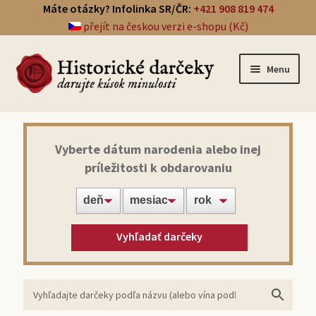
Máte otázky? Infolinka SR/ČR:
+421 908 819 474
přejít na českou verzi e-shopu (Kč)
Menu
Prehľad darčekov
Vyberte dátum narodenia alebo inej
príležitosti k obdarovaniu
Noviny zo dňa narodenia
Víno z roku narodenia
Vyhľadať darčeky
Doprava a platba