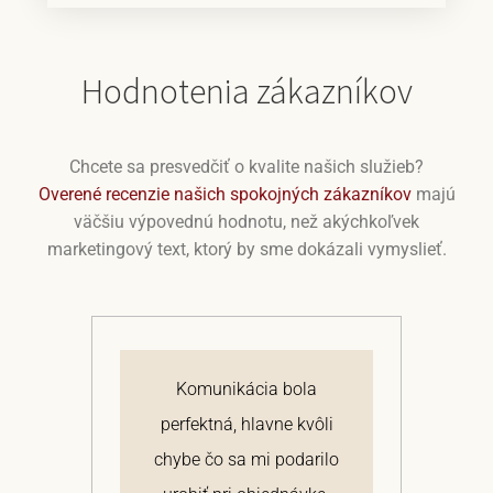
Hodnotenia zákazníkov
Chcete sa presvedčiť o kvalite našich služieb?
Overené recenzie našich spokojných zákazníkov
majú
väčšiu výpovednú hodnotu, než akýchkoľvek
marketingový text, ktorý by sme dokázali vymyslieť.
j
Komunikácia bola
 a
perfektná, hlavne kvôli
om
chybe čo sa mi podarilo
te