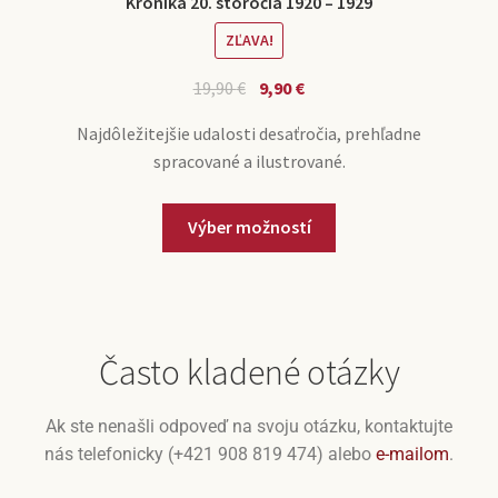
Kronika 20. storočia 1920 – 1929
ZĽAVA!
19,90
€
9,90
€
Najdôležitejšie udalosti desaťročia, prehľadne
spracované a ilustrované.
Výber možností
Často kladené otázky
Ak ste nenašli odpoveď na svoju otázku, kontaktujte
nás telefonicky (+421 908 819 474) alebo
e-mailom
.