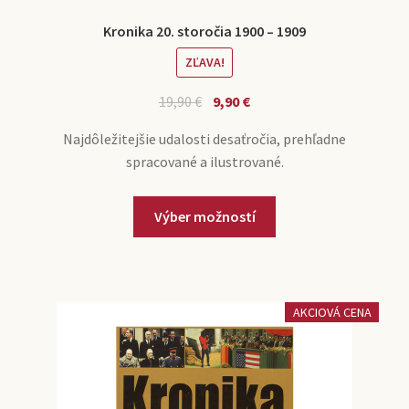
Kronika 20. storočia 1900 – 1909
ZĽAVA!
19,90
€
9,90
€
Najdôležitejšie udalosti desaťročia, prehľadne
spracované a ilustrované.
Výber možností
AKCIOVÁ CENA