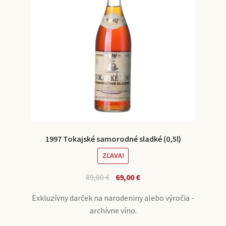
1997 Tokajské samorodné sladké (0,5l)
ZĽAVA!
89,00
€
69,00
€
Exkluzívny darček na narodeniny alebo výročia -
archívne víno.