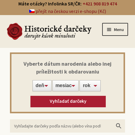
Máte otázky? Infolinka SR/ČR:
+421 908 819 474
přejít na českou verzi e-shopu (Kč)
Menu
Prehľad darčekov
Vyberte dátum narodenia alebo inej
príležitosti k obdarovaniu
Noviny zo dňa narodenia
Víno z roku narodenia
Vyhľadať darčeky
Doprava a platba