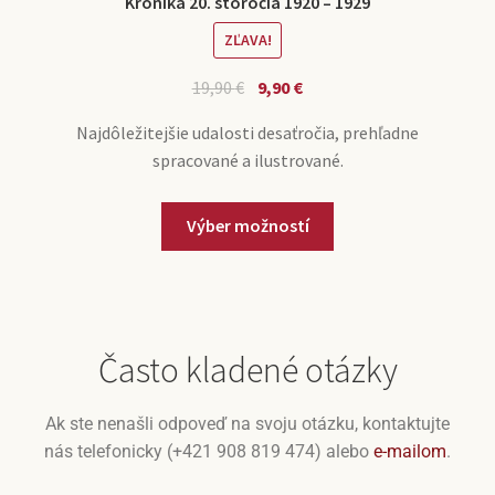
Kronika 20. storočia 1920 – 1929
ZĽAVA!
19,90
€
9,90
€
Najdôležitejšie udalosti desaťročia, prehľadne
spracované a ilustrované.
Výber možností
Často kladené otázky
Ak ste nenašli odpoveď na svoju otázku, kontaktujte
nás telefonicky (+421 908 819 474) alebo
e-mailom
.