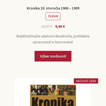
Kronika 20. storočia 1900 – 1909
ZĽAVA!
19,90
€
9,90
€
Najdôležitejšie udalosti desaťročia, prehľadne
spracované a ilustrované.
Výber možností
AKCIOVÁ CENA