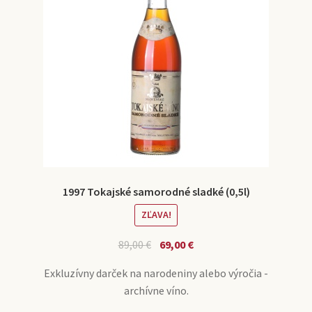
1997 Tokajské samorodné sladké (0,5l)
ZĽAVA!
89,00
€
69,00
€
Exkluzívny darček na narodeniny alebo výročia -
archívne víno.