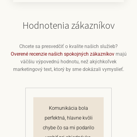
Hodnotenia zákazníkov
Chcete sa presvedčiť o kvalite našich služieb?
Overené recenzie našich spokojných zákazníkov
majú
väčšiu výpovednú hodnotu, než akýchkoľvek
marketingový text, ktorý by sme dokázali vymyslieť.
j
Komunikácia bola
 a
perfektná, hlavne kvôli
om
chybe čo sa mi podarilo
te