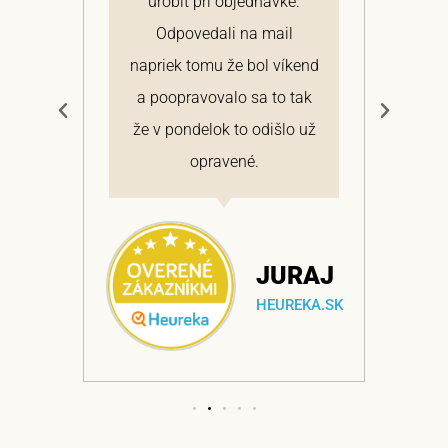
 a
urobiť pri objednávke.
pon
elmi
Odpovedali na mail
 si
napriek tomu že bol víkend
cen
a
a poopravovalo sa to tak
bo
ajem
že v pondelok to odišlo už
opravené.
NA
JURAJ
EKA.SK
HEUREKA.SK