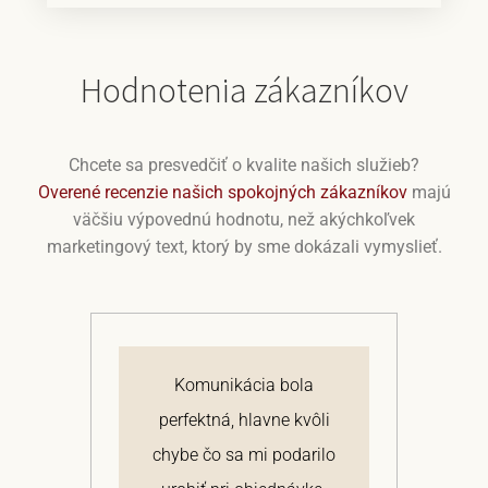
Hodnotenia zákazníkov
Chcete sa presvedčiť o kvalite našich služieb?
Overené recenzie našich spokojných zákazníkov
majú
väčšiu výpovednú hodnotu, než akýchkoľvek
marketingový text, ktorý by sme dokázali vymyslieť.
j
Komunikácia bola
 a
perfektná, hlavne kvôli
om
chybe čo sa mi podarilo
te