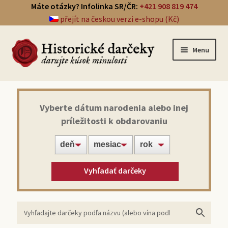
Máte otázky? Infolinka SR/ČR:
+421 908 819 474
přejít na českou verzi e-shopu (Kč)
Menu
Prehľad darčekov
Vyberte dátum narodenia alebo inej
príležitosti k obdarovaniu
Noviny zo dňa narodenia
Víno z roku narodenia
Vyhľadať darčeky
Doprava a platba