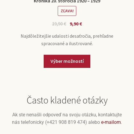
Kronika 20. storočia 1920 – 1929
ZĽAVA!
19,90
€
9,90
€
Najdôležitejšie udalosti desaťročia, prehľadne
spracované a ilustrované.
Výber možností
Často kladené otázky
Ak ste nenašli odpoveď na svoju otázku, kontaktujte
nás telefonicky (+421 908 819 474) alebo
e-mailom
.