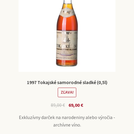
1997 Tokajské samorodné sladké (0,5l)
ZĽAVA!
89,00
€
69,00
€
Exkluzívny darček na narodeniny alebo výročia -
archívne víno.