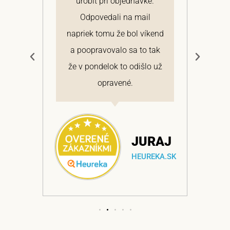
 a
urobiť pri objednávke.
pon
elmi
Odpovedali na mail
 si
napriek tomu že bol víkend
cen
a
a poopravovalo sa to tak
bo
ajem
že v pondelok to odišlo už
opravené.
NA
JURAJ
EKA.SK
HEUREKA.SK