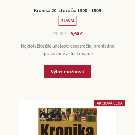
Kronika 20. storočia 1900 – 1909
ZĽAVA!
19,90
€
9,90
€
Najdôležitejšie udalosti desaťročia, prehľadne
spracované a ilustrované.
Výber možností
AKCIOVÁ CENA