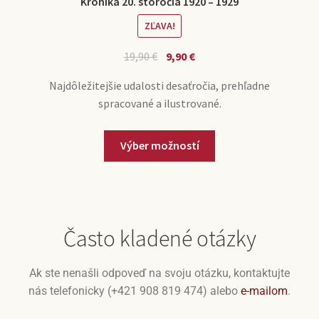
Kronika 20. storočia 1920 – 1929
ZĽAVA!
19,90
€
9,90
€
Najdôležitejšie udalosti desaťročia, prehľadne
spracované a ilustrované.
Výber možností
Často kladené otázky
Ak ste nenašli odpoveď na svoju otázku, kontaktujte
nás telefonicky (+421 908 819 474) alebo
e-mailom
.