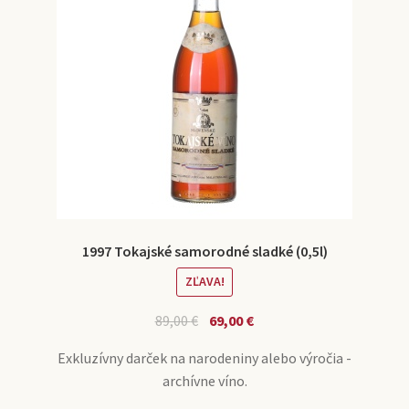
1997 Tokajské samorodné sladké (0,5l)
ZĽAVA!
89,00
€
69,00
€
Exkluzívny darček na narodeniny alebo výročia -
archívne víno.