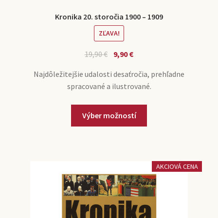
Kronika 20. storočia 1900 – 1909
ZĽAVA!
19,90
€
9,90
€
Najdôležitejšie udalosti desaťročia, prehľadne
spracované a ilustrované.
Výber možností
AKCIOVÁ CENA