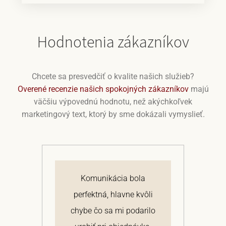
Hodnotenia zákazníkov
Chcete sa presvedčiť o kvalite našich služieb?
Overené recenzie našich spokojných zákazníkov
majú
väčšiu výpovednú hodnotu, než akýchkoľvek
marketingový text, ktorý by sme dokázali vymyslieť.
j
Komunikácia bola
 a
perfektná, hlavne kvôli
om
chybe čo sa mi podarilo
te