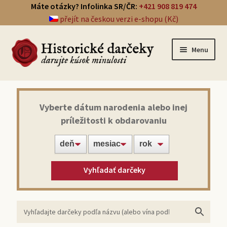
Máte otázky? Infolinka SR/ČR:
+421 908 819 474
přejít na českou verzi e-shopu (Kč)
Menu
Prehľad darčekov
Vyberte dátum narodenia alebo inej
príležitosti k obdarovaniu
Noviny zo dňa narodenia
Víno z roku narodenia
Vyhľadať darčeky
Doprava a platba