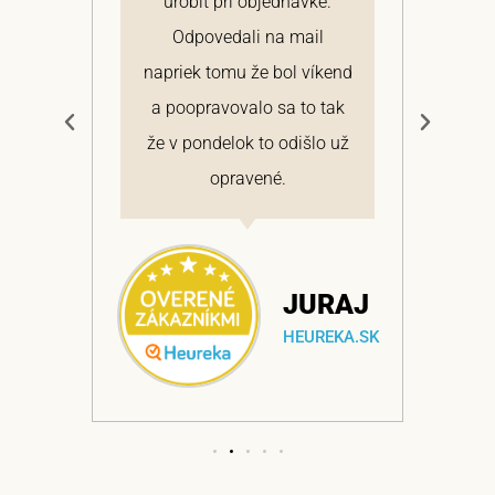
 a
urobiť pri objednávke.
pon
elmi
Odpovedali na mail
 si
napriek tomu že bol víkend
cen
a
a poopravovalo sa to tak
bo
ajem
že v pondelok to odišlo už
opravené.
NA
JURAJ
EKA.SK
HEUREKA.SK