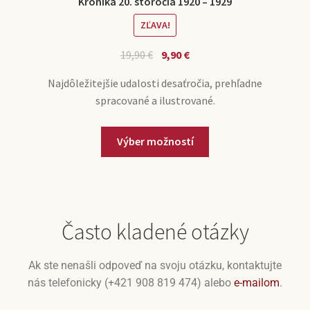
Kronika 20. storočia 1920 – 1929
ZĽAVA!
19,90
€
9,90
€
Najdôležitejšie udalosti desaťročia, prehľadne
spracované a ilustrované.
Výber možností
Často kladené otázky
Ak ste nenašli odpoveď na svoju otázku, kontaktujte
nás telefonicky (+421 908 819 474) alebo
e-mailom
.