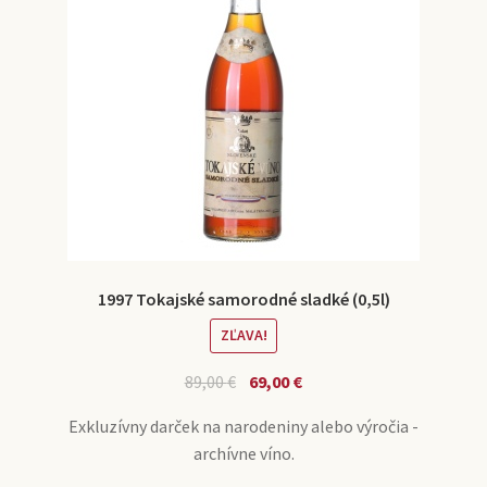
1997 Tokajské samorodné sladké (0,5l)
ZĽAVA!
89,00
€
69,00
€
Exkluzívny darček na narodeniny alebo výročia -
archívne víno.