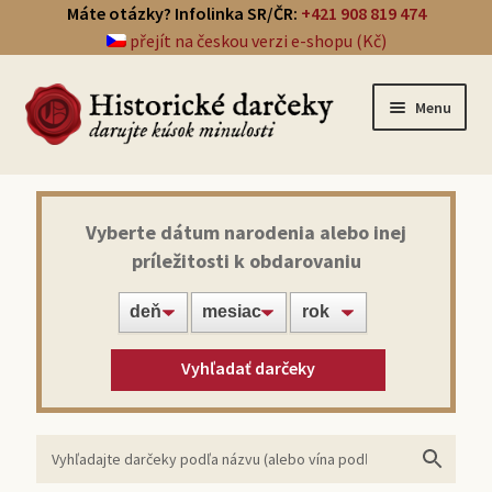
Máte otázky? Infolinka SR/ČR:
+421 908 819 474
přejít na českou verzi e-shopu (Kč)
Menu
Prehľad darčekov
Vyberte dátum narodenia alebo inej
príležitosti k obdarovaniu
Noviny zo dňa narodenia
Víno z roku narodenia
Vyhľadať darčeky
Doprava a platba