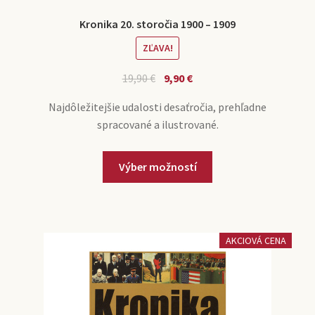
Kronika 20. storočia 1900 – 1909
ZĽAVA!
19,90
€
9,90
€
Najdôležitejšie udalosti desaťročia, prehľadne
spracované a ilustrované.
Výber možností
AKCIOVÁ CENA