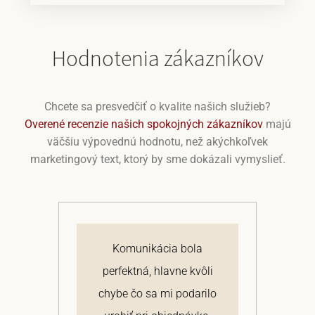
Hodnotenia zákazníkov
Chcete sa presvedčiť o kvalite našich služieb?
Overené recenzie našich spokojných zákazníkov
majú
väčšiu výpovednú hodnotu, než akýchkoľvek
marketingový text, ktorý by sme dokázali vymyslieť.
j
Komunikácia bola
 a
perfektná, hlavne kvôli
om
chybe čo sa mi podarilo
te