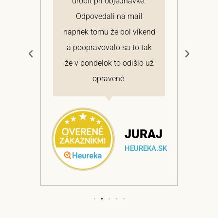
 a
urobiť pri objednávke.
pon
elmi
Odpovedali na mail
 si
napriek tomu že bol víkend
cen
a
a poopravovalo sa to tak
bo
ajem
že v pondelok to odišlo už
opravené.
NA
JURAJ
EKA.SK
HEUREKA.SK