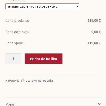
Cena produktu
119,00
€
Cena doplnkov
0,00
€
Cena spolu
119,00
€
množstvo
Pridať do košíka
1974
Rioja
Don
Faustino
Kategória:
Víno z roku narodenia
(0,75l)
Popis