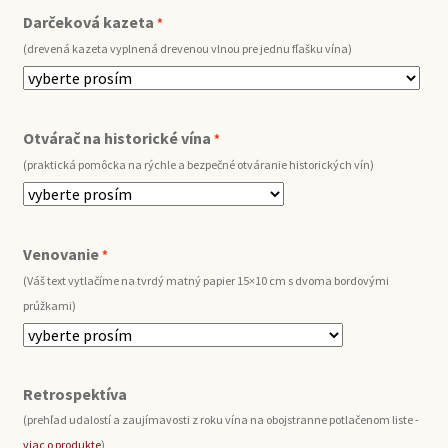
Darčeková kazeta
*
(drevená kazeta vyplnená drevenou vlnou pre jednu fľašku vína)
Otvárač na historické vína
*
(praktická pomôcka na rýchle a bezpečné otváranie historických vín)
Venovanie
*
(Váš text vytlačíme na tvrdý matný papier 15×10 cm s dvoma bordovými
prúžkami)
Retrospektíva
(prehľad udalostí a zaujímavosti z roku vína na obojstranne potlačenom liste -
viac o produkte
)