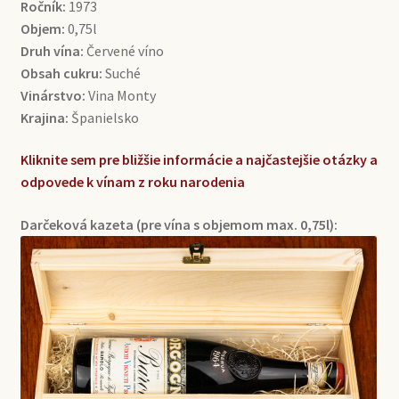
Ročník:
1973
Objem:
0,75l
Druh vína:
Červené víno
Obsah cukru:
Suché
Vinárstvo:
Vina Monty
Krajina:
Španielsko
Kliknite sem pre bližšie informácie a najčastejšie otázky a
odpovede k vínam z roku narodenia
Darčeková kazeta (pre vína s objemom max. 0,75l):