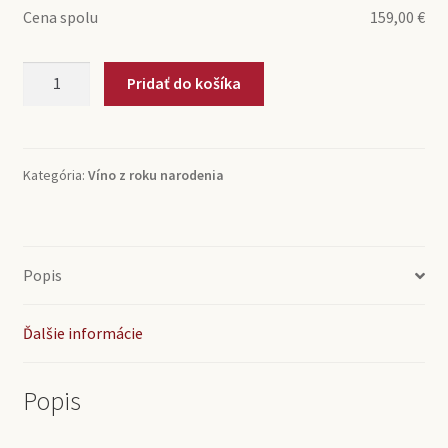
Cena spolu
159,00
€
množstvo
Pridať do košíka
1973
Rioja
Vina
Monty
Kategória:
Víno z roku narodenia
(0,75l)
Popis
Ďalšie informácie
Popis