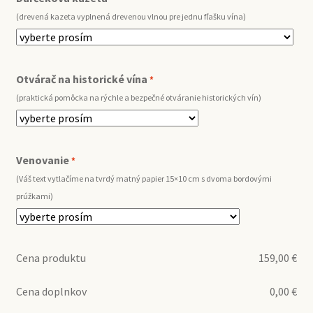
(drevená kazeta vyplnená drevenou vlnou pre jednu fľašku vína)
Otvárač na historické vína
*
(praktická pomôcka na rýchle a bezpečné otváranie historických vín)
Venovanie
*
(Váš text vytlačíme na tvrdý matný papier 15×10 cm s dvoma bordovými
prúžkami)
Cena produktu
159,00
€
Cena doplnkov
0,00
€