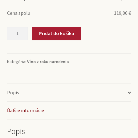
Cena spolu
119,00
€
množstvo
Pridať do košíka
1972
Tinto
Reserva
Don
Kategória:
Víno z roku narodenia
Frutos
(0,75l)
Popis
Ďalšie informácie
Popis