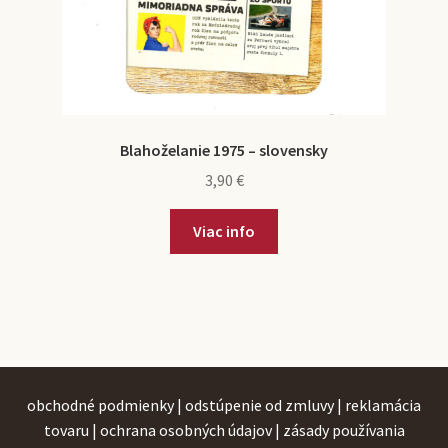
Blahoželanie 1975 – slovensky
3,90
€
Viac info
obchodné podmienky
|
odstúpenie od zmluvy
|
reklamácia
tovaru
|
ochrana osobných údajov
|
zásady používania