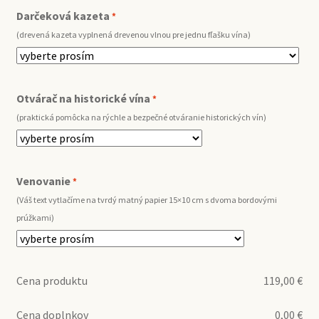
Darčeková kazeta
*
(drevená kazeta vyplnená drevenou vlnou pre jednu fľašku vína)
Otvárač na historické vína
*
(praktická pomôcka na rýchle a bezpečné otváranie historických vín)
Venovanie
*
(Váš text vytlačíme na tvrdý matný papier 15×10 cm s dvoma bordovými
prúžkami)
Cena produktu
119,00
€
Cena doplnkov
0,00
€