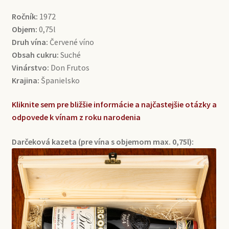
Ročník:
1972
Objem:
0,75l
Druh vína:
Červené víno
Obsah cukru:
Suché
Vinárstvo:
Don Frutos
Krajina:
Španielsko
Kliknite sem pre bližšie informácie a najčastejšie otázky a
odpovede k vínam z roku narodenia
Darčeková kazeta (pre vína s objemom max. 0,75l):