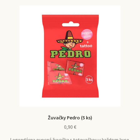
Žuvačky Pedro (5 ks)
0,90
€
Legendárna ovocná žuvačka s tetovačkou v každom kuse.