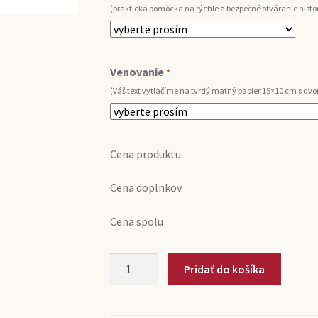
(praktická pomôcka na rýchle a bezpečné otváranie histor
Venovanie
*
(Váš text vytlačíme na tvrdý matný papier 15×10 cm s d
Cena produktu
Cena doplnkov
Cena spolu
množstvo
Pridať do košíka
1971
Nebbiolo
Adriano