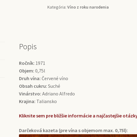
Alfredo
Kategória:
Víno z roku narodenia
(0,75l)
Popis
Ročník:
1971
Objem:
0,75l
Druh vína:
Červené víno
Obsah cukru:
Suché
Vinárstvo:
Adriano Alfredo
Krajina:
Taliansko
Kliknite sem pre bližšie informácie a najčastejšie otá
Darčeková kazeta (pre vína s objemom max. 0,75l):