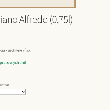
ano Alfredo (0,75l)
ia - archívne víno.
 pracovných dní)
u vína)