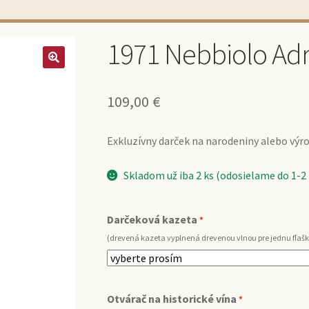
1971 Nebbiolo Adri
109,00
€
Exkluzívny darček na narodeniny alebo výroč
Skladom už iba 2 ks (odosielame do 1-2
Darčeková kazeta
*
(drevená kazeta vyplnená drevenou vlnou pre jednu fľašk
Otvárač na historické vína
*