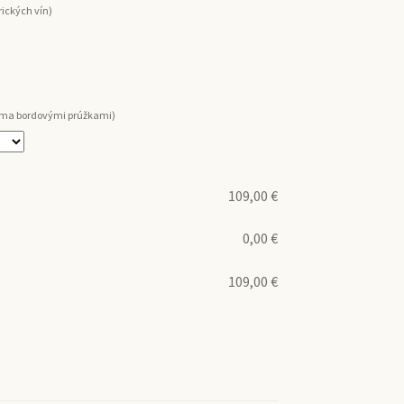
ických vín)
voma bordovými prúžkami)
109,00
€
0,00
€
109,00
€