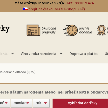
Máte otázky? Infolinka SR/ČR:
+421 908 819 474
přejít na českou verzi e-shopu (Kč)
denia
Víno z roku narodenia
Doprava a platba
Ú
o Adriano Alfredo (0,75l)
erte dátum narodenia alebo inej príležitosti k obdarov
Vyhľadať darčeky