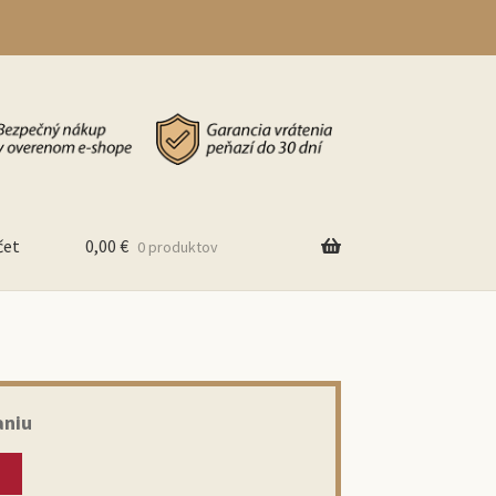
čet
0,00
€
0 produktov
aniu