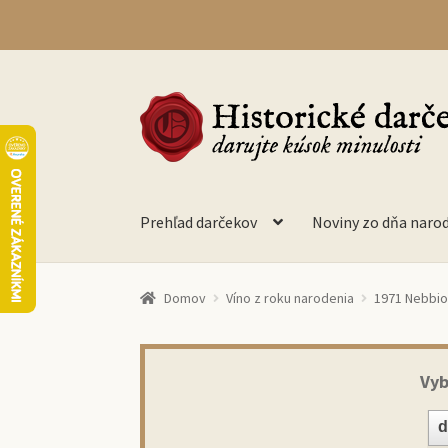
Preskočiť
Preskočiť
na
na
navigáciu
obsah
Prehľad darčekov
Noviny zo dňa naro
Domov
Víno z roku narodenia
1971 Nebbiol
Vyb