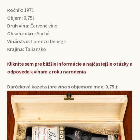
Ročník:
1971
Objem:
0,75l
Druh vína:
Červené víno
Obsah cukru:
Suché
Vinárstvo:
Lorenzo Denegri
Krajina:
Taliansko
Kliknite sem pre bližšie informácie a najčastejšie otázky a
odpovede k vínam z roku narodenia
Darčeková kazeta (pre vína s objemom max. 0,75l):