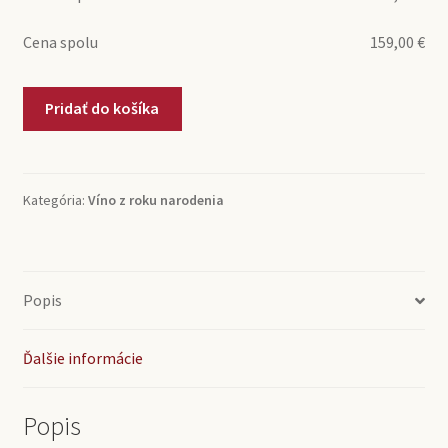
Cena spolu
159,00
€
množstvo
Pridať do košíka
1971
Barolo
Lorenzo
Denegri
Kategória:
Víno z roku narodenia
(0,75l)
Popis
Ďalšie informácie
Popis