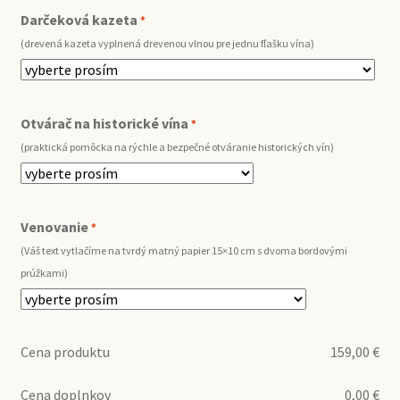
Darčeková kazeta
*
(drevená kazeta vyplnená drevenou vlnou pre jednu fľašku vína)
Otvárač na historické vína
*
(praktická pomôcka na rýchle a bezpečné otváranie historických vín)
Venovanie
*
(Váš text vytlačíme na tvrdý matný papier 15×10 cm s dvoma bordovými
prúžkami)
Cena produktu
159,00
€
Cena doplnkov
0,00
€