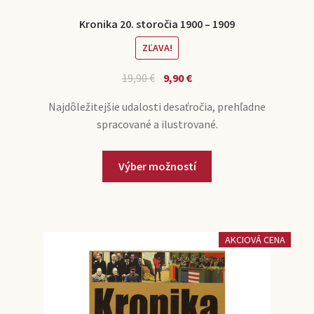
Kronika 20. storočia 1900 – 1909
ZĽAVA!
19,90
€
9,90
€
Najdôležitejšie udalosti desaťročia, prehľadne
spracované a ilustrované.
Výber možností
AKCIOVÁ CENA