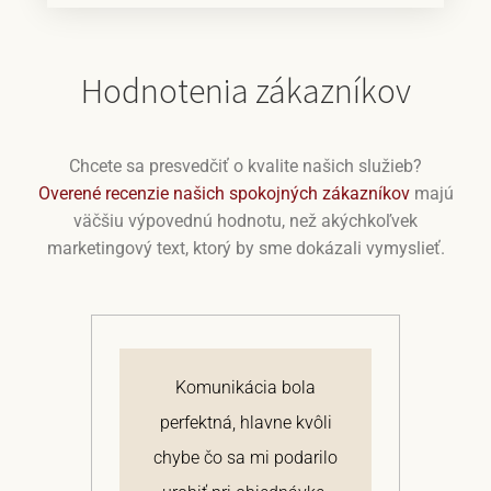
Hodnotenia zákazníkov
Chcete sa presvedčiť o kvalite našich služieb?
Overené recenzie našich spokojných zákazníkov
majú
väčšiu výpovednú hodnotu, než akýchkoľvek
marketingový text, ktorý by sme dokázali vymyslieť.
j
Komunikácia bola
 a
perfektná, hlavne kvôli
om
chybe čo sa mi podarilo
te