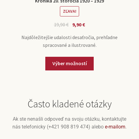
Kronika 20. storočia 1920 – 1929
ZĽAVA!
19,90
€
9,90
€
Najdôležitejšie udalosti desaťročia, prehľadne
spracované a ilustrované.
Výber možností
Často kladené otázky
Ak ste nenašli odpoveď na svoju otázku, kontaktujte
nás telefonicky (+421 908 819 474) alebo
e-mailom
.