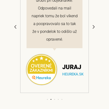
 a
urobiť pri objednávke.
pon
elmi
Odpovedali na mail
 si
napriek tomu že bol víkend
cen
a
a poopravovalo sa to tak
bo
ajem
že v pondelok to odišlo už
opravené.
NA
JURAJ
EKA.SK
HEUREKA.SK