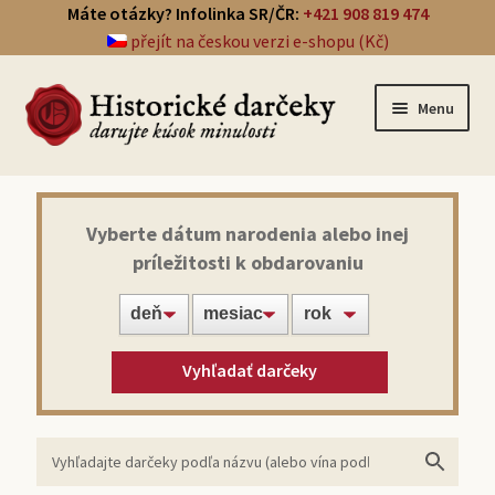
Máte otázky? Infolinka SR/ČR:
+421 908 819 474
přejít na českou verzi e-shopu (Kč)
Menu
Prehľad darčekov
Vyberte dátum narodenia alebo inej
príležitosti k obdarovaniu
Noviny zo dňa narodenia
Víno z roku narodenia
Vyhľadať darčeky
Doprava a platba