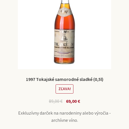
1997 Tokajské samorodné sladké (0,5l)
ZĽAVA!
89,00
€
69,00
€
Exkluzívny darček na narodeniny alebo výročia -
archívne víno.