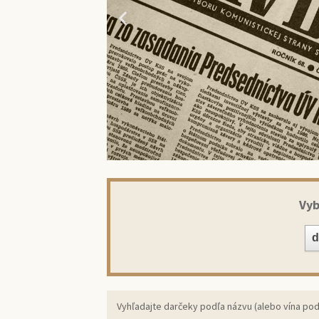
Vyb
Prekv