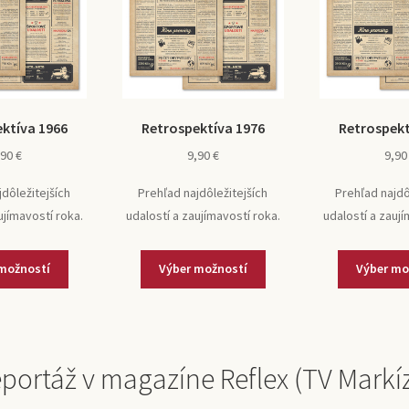
ktíva 1966
Retrospektíva 1976
Retrospekt
,90
€
9,90
€
9,9
jdôležitejších
Prehľad najdôležitejších
Prehľad najdô
ujímavostí roka.
udalostí a zaujímavostí roka.
udalostí a zaují
možností
Výber možností
Výber mo
portáž v magazíne Reflex (TV Markí