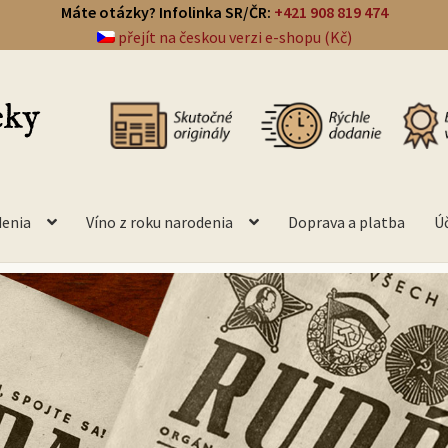
Máte otázky? Infolinka SR/ČR:
+421 908 819 474
přejít na českou verzi e-shopu (Kč)
denia
Víno z roku narodenia
Doprava a platba
Ú