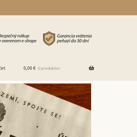
čet
0,00
€
0 produktov