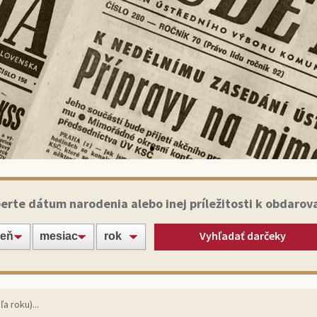
Historické noviny
erte dátum narodenia alebo inej príležitosti k obdarov
Vyhľadať darčeky
apte svojich blízkych alebo známych jedinečným darče
originálnym výtlačkom novín zo dňa narodenia!
Vybrať noviny