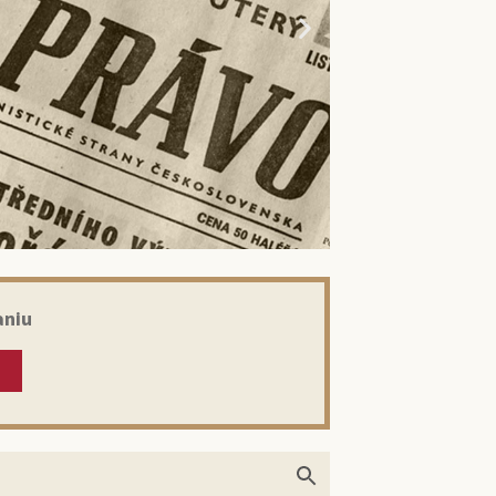
aniu
kom: