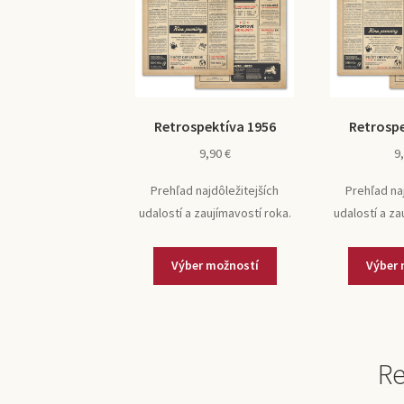
Retrospektíva 1956
Retrospe
9,90
€
9
Prehľad najdôležitejších
Prehľad na
udalostí a zaujímavostí roka.
udalostí a za
Výber možností
Výber 
Re