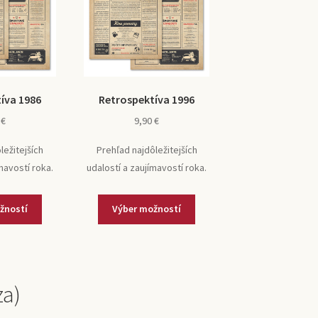
íva 1986
Retrospektíva 1996
0
€
9,90
€
ležitejších
Prehľad najdôležitejších
mavostí roka.
udalostí a zaujímavostí roka.
žností
Výber možností
za)