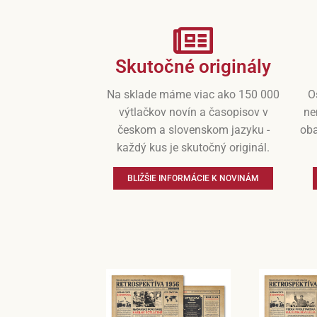
Skutočné originály
Na sklade máme viac ako 150 000
O
výtlačkov novín a časopisov v
ne
českom a slovenskom jazyku -
oba
každý kus je skutočný originál.
BLIŽŠIE INFORMÁCIE K NOVINÁM