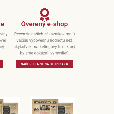
ie
Overený e-shop
oviny
Recenzie našich zákazníkov majú
ovej
väčšiu výpovednú hodnotu než
nej
akýkoľvek marketingový text, ktorý
by sme dokázali vymyslieť.
NAŠE RECENZIE NA HEUREKA.SK