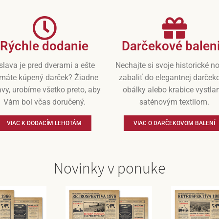
Rýchle dodanie
Darčekové balen
slava je pred dverami a ešte
Nechajte si svoje historické n
máte kúpený darček? Žiadne
zabaliť do elegantnej darček
vy, urobíme všetko preto, aby
obálky alebo krabice vystla
Vám bol včas doručený.
saténovým textilom.
VIAC K DODACÍM LEHOTÁM
VIAC O DARČEKOVOM BALENÍ
Novinky v ponuke