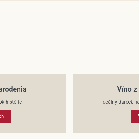
arodenia
Víno z
k histórie
Ideálny darček na
ch