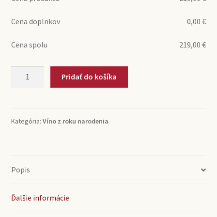
Cena doplnkov
0,00
€
Cena spolu
219,00
€
množstvo
Pridať do košíka
1969
Portské
víno
Colheita
Kategória:
Víno z roku narodenia
Quinta
da
Devesa
0,5l
Popis
(0,5l)
Ďalšie informácie