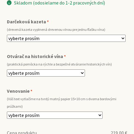
Skladom (odosielame do 1-2 pracovných dní)
Darčeková kazeta
*
(drevená kazeta vyplnená drevenou vlnou pre jednu fľašku vína)
Otvárač na historické vína
*
(praktická pomôcka na rýchle a bezpečné otváranie historických vín)
Venovanie
*
(Váš text vytlačíme na tvrdý matný papier 15×10 cm s dvoma bordovými
prúžkami)
Cena produktu
219,00
€