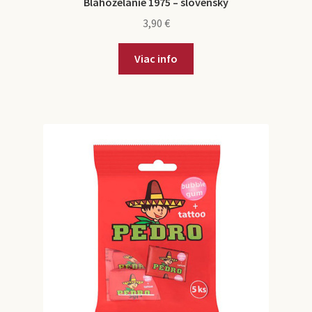
Blahoželanie 1975 – slovensky
3,90
€
Viac info