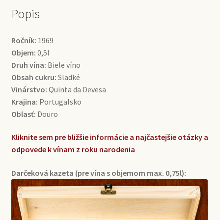
Popis
Ročník:
1969
Objem:
0,5l
Druh vína:
Biele víno
Obsah cukru:
Sladké
Vinárstvo:
Quinta da Devesa
Krajina:
Portugalsko
Oblasť:
Douro
Kliknite sem pre bližšie informácie a najčastejšie otázky a
odpovede k vínam z roku narodenia
Darčeková kazeta (pre vína s objemom max. 0,75l):