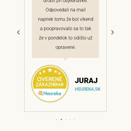
 a
urobiť pri objednávke.
pon
elmi
Odpovedali na mail
 si
napriek tomu že bol víkend
cen
a
a poopravovalo sa to tak
bo
ajem
že v pondelok to odišlo už
opravené.
NA
JURAJ
EKA.SK
HEUREKA.SK