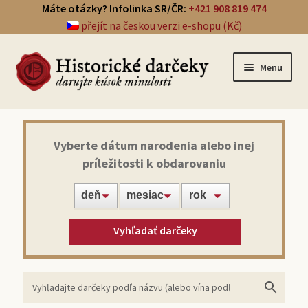
Máte otázky? Infolinka SR/ČR:
+421 908 819 474
přejít na českou verzi e-shopu (Kč)
Menu
Prehľad darčekov
Vyberte dátum narodenia alebo inej
príležitosti k obdarovaniu
Noviny zo dňa narodenia
Víno z roku narodenia
Vyhľadať darčeky
Doprava a platba