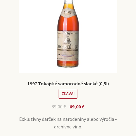
1997 Tokajské samorodné sladké (0,5l)
ZĽAVA!
89,00
€
69,00
€
Exkluzívny darček na narodeniny alebo výročia -
archívne víno.