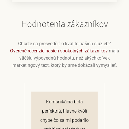
Hodnotenia zákazníkov
Chcete sa presvedčiť o kvalite našich služieb?
Overené recenzie našich spokojných zákazníkov
majú
väčšiu výpovednú hodnotu, než akýchkoľvek
marketingový text, ktorý by sme dokázali vymyslieť.
j
Komunikácia bola
 a
perfektná, hlavne kvôli
om
chybe čo sa mi podarilo
te