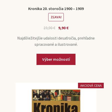
Kronika 20. storočia 1900 – 1909
ZĽAVA!
19,90
€
9,90
€
Najdôležitejšie udalosti desaťročia, prehľadne
spracované a ilustrované.
Výber možností
AKCIOVÁ CENA