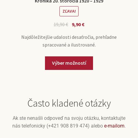
Kronika 20. storočia 1920 – 1929
ZĽAVA!
19,90
€
9,90
€
Najdôležitejšie udalosti desaťročia, prehľadne
spracované a ilustrované.
Výber možností
Často kladené otázky
Ak ste nenašli odpoveď na svoju otázku, kontaktujte
nás telefonicky (+421 908 819 474) alebo
e-mailom
.