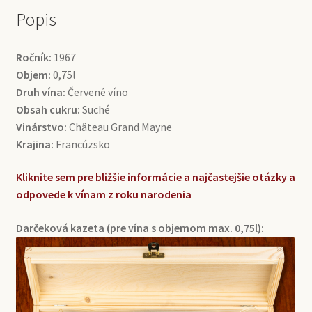
Popis
Ročník:
1967
Objem:
0,75l
Druh vína:
Červené víno
Obsah cukru:
Suché
Vinárstvo:
Château Grand Mayne
Krajina:
Francúzsko
Kliknite sem pre bližšie informácie a najčastejšie otázky a
odpovede k vínam z roku narodenia
Darčeková kazeta (pre vína s objemom max. 0,75l):