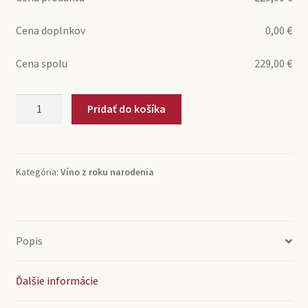
Cena doplnkov
0,00
€
Cena spolu
229,00
€
množstvo
Pridať do košíka
1967
Saint-
Emilion
Grand
Kategória:
Víno z roku narodenia
Cru
Château
Grand
Mayne
Popis
(0,75l)
Ďalšie informácie