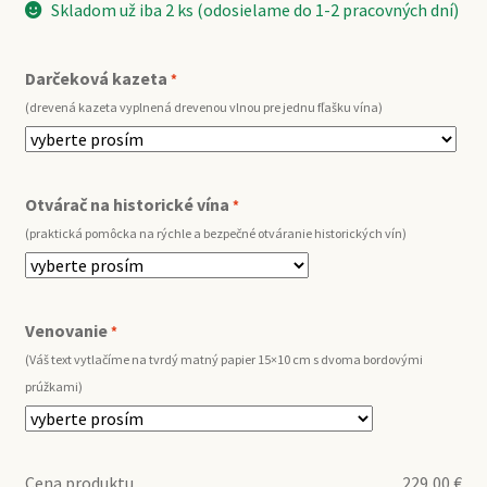
Skladom už iba 2 ks (odosielame do 1-2 pracovných dní)
Darčeková kazeta
*
(drevená kazeta vyplnená drevenou vlnou pre jednu fľašku vína)
Otvárač na historické vína
*
(praktická pomôcka na rýchle a bezpečné otváranie historických vín)
Venovanie
*
(Váš text vytlačíme na tvrdý matný papier 15×10 cm s dvoma bordovými
prúžkami)
Cena produktu
229,00
€