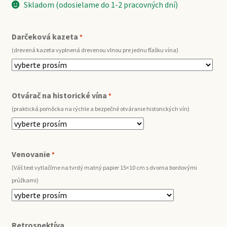
Skladom (odosielame do 1-2 pracovných dní)
Darčeková kazeta
*
(drevená kazeta vyplnená drevenou vlnou pre jednu fľašku vína)
Otvárač na historické vína
*
(praktická pomôcka na rýchle a bezpečné otváranie historických vín)
Venovanie
*
(Váš text vytlačíme na tvrdý matný papier 15×10 cm s dvoma bordovými
prúžkami)
Retrospektíva