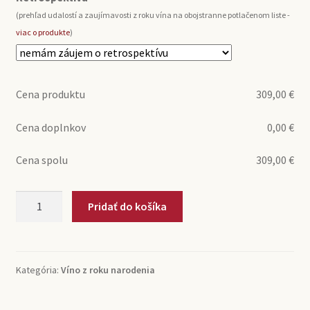
(prehľad udalostí a zaujímavosti z roku vína na obojstranne potlačenom liste -
viac o produkte
)
Cena produktu
309,00
€
Cena doplnkov
0,00
€
Cena spolu
309,00
€
množstvo
Pridať do košíka
1966
Saint-
Emilion
Chateau
Kategória:
Víno z roku narodenia
Peygenestou
(0,75l)