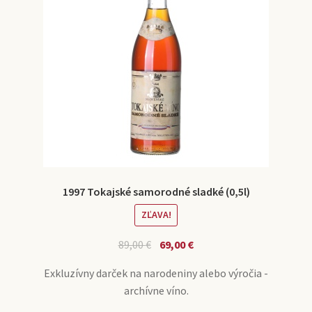
1997 Tokajské samorodné sladké (0,5l)
ZĽAVA!
89,00
€
69,00
€
Exkluzívny darček na narodeniny alebo výročia -
archívne víno.