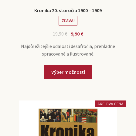
Kronika 20. storočia 1900 – 1909
ZĽAVA!
19,90
€
9,90
€
Najdôležitejšie udalosti desaťročia, prehľadne
spracované a ilustrované.
Výber možností
AKCIOVÁ CENA