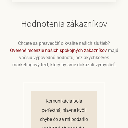
Hodnotenia zákazníkov
Chcete sa presvedčiť o kvalite našich služieb?
Overené recenzie našich spokojných zákazníkov
majú
väčšiu výpovednú hodnotu, než akýchkoľvek
marketingový text, ktorý by sme dokázali vymyslieť.
j
Komunikácia bola
 a
perfektná, hlavne kvôli
om
chybe čo sa mi podarilo
te