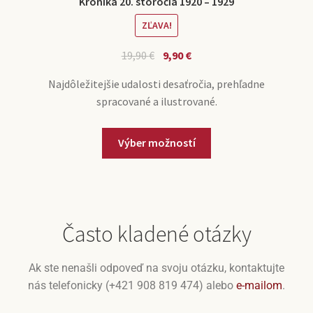
Kronika 20. storočia 1920 – 1929
ZĽAVA!
19,90
€
9,90
€
Najdôležitejšie udalosti desaťročia, prehľadne
spracované a ilustrované.
Výber možností
Často kladené otázky
Ak ste nenašli odpoveď na svoju otázku, kontaktujte
nás telefonicky (+421 908 819 474) alebo
e-mailom
.