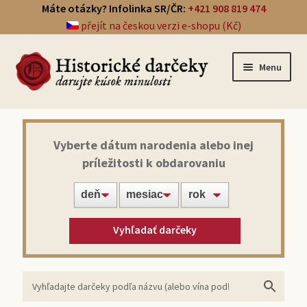
Máte otázky? Infolinka SR/ČR:
+421 908 819 474
přejít na českou verzi e-shopu (Kč)
Menu
Prehľad darčekov
Vyberte dátum narodenia alebo inej
príležitosti k obdarovaniu
Noviny zo dňa narodenia
Víno z roku narodenia
Vyhľadať darčeky
Doprava a platba