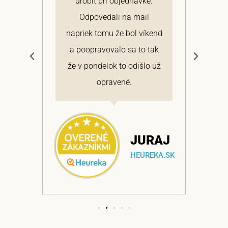
 a
urobiť pri objednávke.
pon
elmi
Odpovedali na mail
 si
napriek tomu že bol víkend
cen
a
a poopravovalo sa to tak
bo
ajem
že v pondelok to odišlo už
opravené.
NA
JURAJ
EKA.SK
HEUREKA.SK