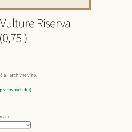
 Vulture Riserva
0,75l)
ia - archívne víno.
 pracovných dní)
u vína)