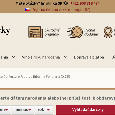
Máte otázky? Infolinka SR/ČR:
+421 908 819 474
přejít na českou verzi e-shopu (Kč)
denia
Víno z roku narodenia
Doprava a platba
Ú
co Del Vulture Riserva Riforma Fondiaria (0,75l)
erte dátum narodenia alebo inej príležitosti k obdarov
Vyhľadať darčeky