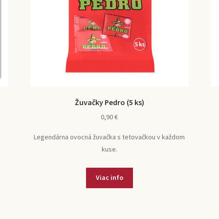
Žuvačky Pedro (5 ks)
0,90
€
Legendárna ovocná žuvačka s tetovačkou v každom
kuse.
Viac info