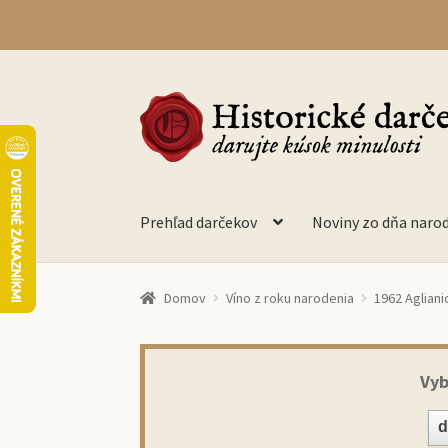
Preskočiť
Preskočiť
na
na
navigáciu
obsah
Prehľad darčekov
Noviny zo dňa naro
Domov
Víno z roku narodenia
1962 Agliani
Vyb