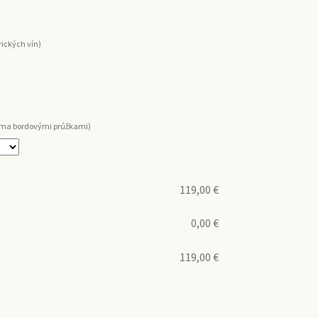
ických vín)
voma bordovými prúžkami)
119,00
€
0,00
€
119,00
€