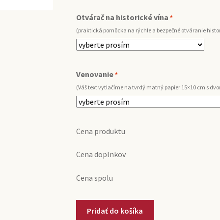
Otvárač na historické vína
*
(praktická pomôcka na rýchle a bezpečné otváranie histor
Venovanie
*
(Váš text vytlačíme na tvrdý matný papier 15×10 cm s d
Cena produktu
Cena doplnkov
Cena spolu
množstvo
Pridať do košíka
1962