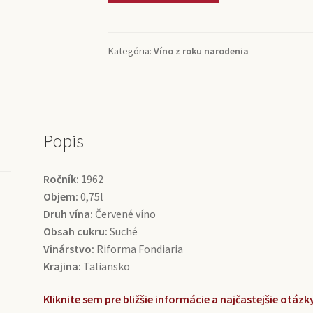
Aglianico
Del
Vulture
Kategória:
Víno z roku narodenia
Riserva
Riforma
Fondiaria
(0,75l)
Popis
Ročník:
1962
Objem:
0,75l
Druh vína:
Červené víno
Obsah cukru:
Suché
Vinárstvo:
Riforma Fondiaria
Krajina:
Taliansko
Kliknite sem pre bližšie informácie a najčastejšie otá