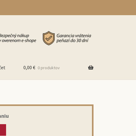
čet
0,00
€
0 produktov
aniu