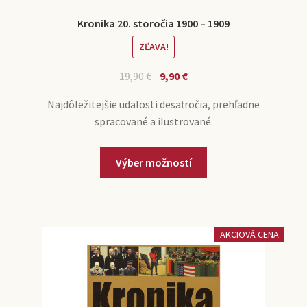
Kronika 20. storočia 1900 – 1909
ZĽAVA!
19,90
€
9,90
€
Najdôležitejšie udalosti desaťročia, prehľadne
spracované a ilustrované.
Výber možností
AKCIOVÁ CENA