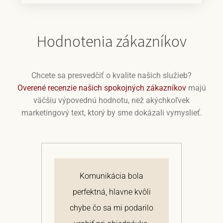
Hodnotenia zákazníkov
Chcete sa presvedčiť o kvalite našich služieb?
Overené recenzie našich spokojných zákazníkov
majú
väčšiu výpovednú hodnotu, než akýchkoľvek
marketingový text, ktorý by sme dokázali vymyslieť.
j
Komunikácia bola
 a
perfektná, hlavne kvôli
om
chybe čo sa mi podarilo
te