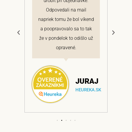
 a
urobiť pri objednávke.
pon
elmi
Odpovedali na mail
 si
napriek tomu že bol víkend
cen
a
a poopravovalo sa to tak
bo
ajem
že v pondelok to odišlo už
opravené.
NA
JURAJ
EKA.SK
HEUREKA.SK