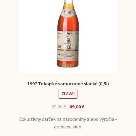
1997 Tokajské samorodné sladké (0,5l)
ZĽAVA!
89,00
€
69,00
€
Exkluzívny darček na narodeniny alebo výročia -
archívne víno.