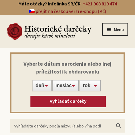
Máte otázky? Infolinka SR/ČR:
+421 908 819 474
přejít na českou verzi e-shopu (Kč)
Menu
Prehľad darčekov
Vyberte dátum narodenia alebo inej
príležitosti k obdarovaniu
Noviny zo dňa narodenia
Víno z roku narodenia
Vyhľadať darčeky
Doprava a platba