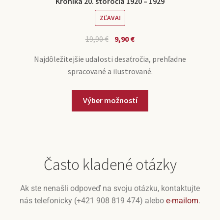
Kronika 20. storočia 1920 – 1929
ZĽAVA!
19,90
€
9,90
€
Najdôležitejšie udalosti desaťročia, prehľadne
spracované a ilustrované.
Výber možností
Často kladené otázky
Ak ste nenašli odpoveď na svoju otázku, kontaktujte
nás telefonicky (+421 908 819 474) alebo
e-mailom
.