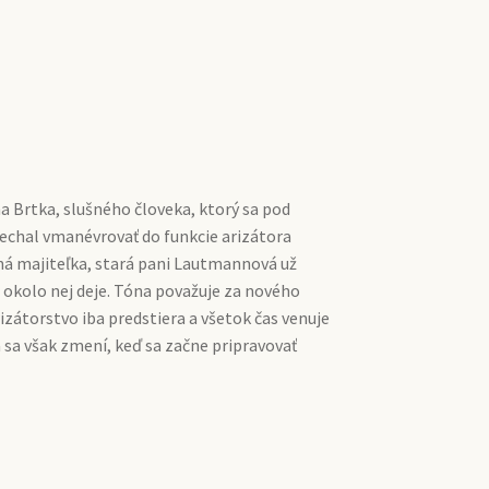
 Brtka, slušného človeka, ktorý sa pod
echal vmanévrovať do funkcie arizátora
 majiteľka, stará pani Lautmannová už
sa okolo nej deje. Tóna považuje za nového
izátorstvo iba predstiera a všetok čas venuje
 sa však zmení, keď sa začne pripravovať