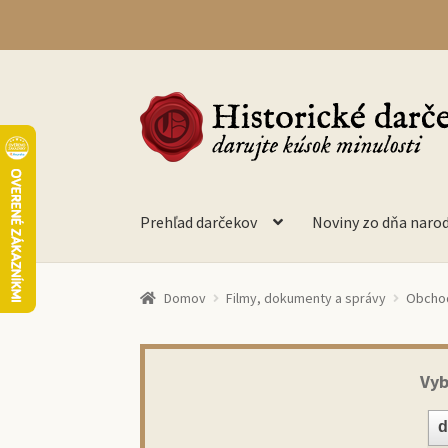
Preskočiť
Preskočiť
na
na
navigáciu
obsah
Prehľad darčekov
Noviny zo dňa naro
Domov
Filmy, dokumenty a správy
Obchod
Vyb