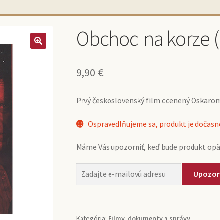
Obchod na korze 
9,90
€
Prvý československý film ocenený Oskarom
Ospravedlňujeme sa, produkt je dočas
Máme Vás upozorniť, keď bude produkt opä
Upozor
Kategória:
Filmy, dokumenty a správy