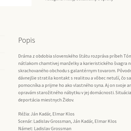
Popis
Dráma z obdobia slovenského štátu rozpráva príbeh Tóna
nátlakom chamtivej manželky a karieristického švagra n
skrachovaného obchodu s galantérnym tovarom. Pôvodná
dávnejšie stratila kontakt s realitou a vôbec netuší, čo 
pomocníka a prijme ho ako vlastného syna. Aj on svoje ar
opravám starožitného nábytku v jej domácnosti. Situácia
deportácia miestnych Židov.
Réžia: Ján Kadár, Elmar Klos
Scenár: Ladislav Grossman, Ján Kadár, Elmar Klos
Námet: Ladislav Grossman