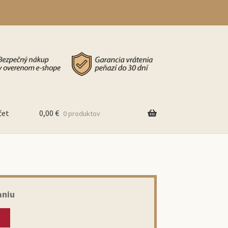
čet
0,00
€
0 produktov
aniu