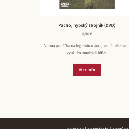
Pacho, hybský zbojník (DVD)
6,90
€
Vtipná ponáška na legendu o Jurajovi Jánošíkovi 
využitím mnohých klišé.
Viac info
obchodné podmienky
|
odstúpe