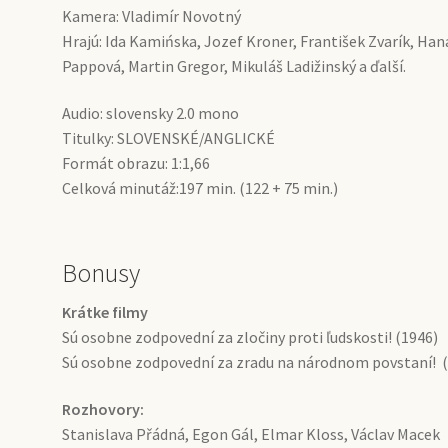
Kamera: Vladimír Novotný
Hrajú: Ida Kamińska, Jozef Kroner, František Zvarík, Hana
Pappová, Martin Gregor, Mikuláš Ladižinský a ďalší.
Audio: slovensky 2.0 mono
Titulky: SLOVENSKÉ/ANGLICKÉ
Formát obrazu: 1:1,66
Celková minutáž:197 min. (122 + 75 min.)
Bonusy
Krátke filmy
Sú osobne zodpovední za zločiny proti ľudskosti! (1946)
Sú osobne zodpovední za zradu na národnom povstaní! 
Rozhovory:
Stanislava Přádná, Egon Gál, Elmar Kloss, Václav Macek