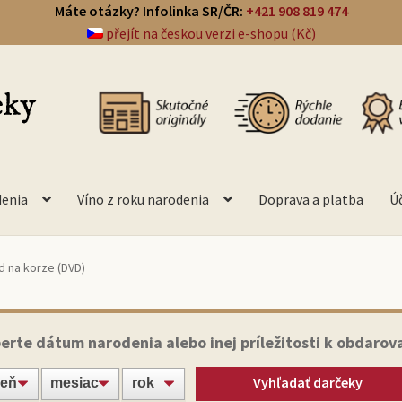
Máte otázky? Infolinka SR/ČR:
+421 908 819 474
přejít na českou verzi e-shopu (Kč)
denia
Víno z roku narodenia
Doprava a platba
Ú
 na korze (DVD)
erte dátum narodenia alebo inej príležitosti k obdarov
Vyhľadať darčeky