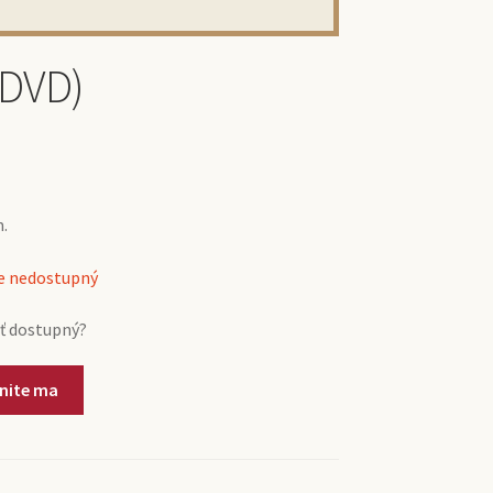
(DVD)
.
ne nedostupný
ť dostupný?
nite ma