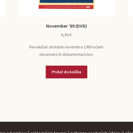
November ’89 (DVD)
6,90
€
s
Revolučné obdobie novembra 1989 očami
slovenských dokumentaristov.
Pridať do košíka
nie od zmluvy
|
reklamácia tovaru
|
ochrana osobných údajov
|
zás