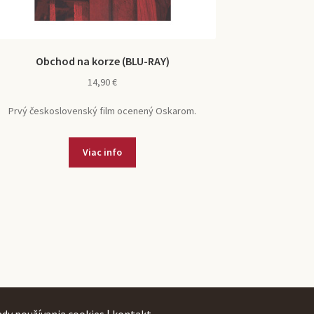
Obchod na korze (BLU-RAY)
14,90
€
Prvý československý film ocenený Oskarom.
Viac info
ady používania cookies
|
kontakt