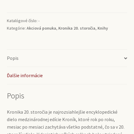
20.
storočia
1920
Katalógové číslo:
-
-
Kategórie:
Akciová ponuka
,
Kronika 20. storočia
,
Knihy
1929
Popis
Ďalšie informácie
Popis
Kronika 20. storočia je najrozsiahlejšie encyklopedické
dielo medzinárodnej edície Kroník, ktoré rok po roku,
mesiac po mesiaci zachytáva všetko podstatné, čo sa v 20.