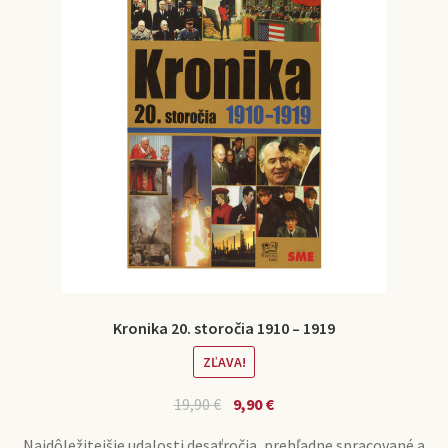
Kronika 20. storočia 1910 – 1919
ZĽAVA!
Pôvodná
Aktuálna
19,90
€
9,90
€
cena
cena
Najdôležitejšie udalosti desaťročia, prehľadne spracované a