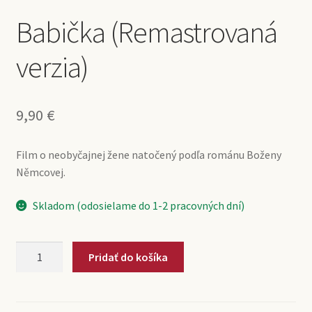
Babička (Remastrovaná
verzia)
9,90
€
Film o neobyčajnej žene natočený podľa románu Boženy
Němcovej.
Skladom (odosielame do 1-2 pracovných dní)
množstvo
Pridať do košíka
Babička
(Remastrovaná
verzia)