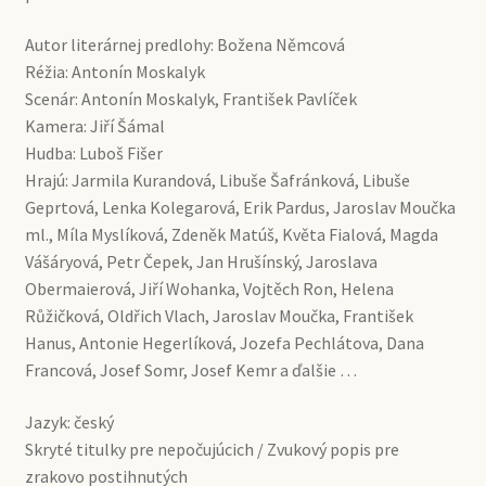
Autor literárnej predlohy: Božena Němcová
Réžia: Antonín Moskalyk
Scenár: Antonín Moskalyk, František Pavlíček
Kamera: Jiří Šámal
Hudba: Luboš Fišer
Hrajú: Jarmila Kurandová, Libuše Šafránková, Libuše
Geprtová, Lenka Kolegarová, Erik Pardus, Jaroslav Moučka
ml., Míla Myslíková, Zdeněk Matúš, Květa Fialová, Magda
Vášáryová, Petr Čepek, Jan Hrušínský, Jaroslava
Obermaierová, Jiří Wohanka, Vojtěch Ron, Helena
Růžičková, Oldřich Vlach, Jaroslav Moučka, František
Hanus, Antonie Hegerlíková, Jozefa Pechlátova, Dana
Francová, Josef Somr, Josef Kemr a ďalšie …
Jazyk: český
Skryté titulky pre nepočujúcich / Zvukový popis pre
zrakovo postihnutých