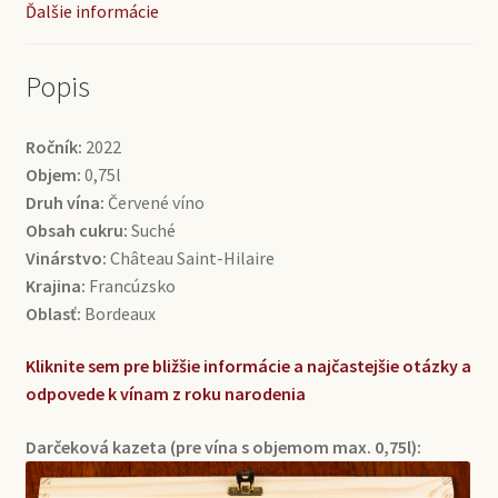
Ďalšie informácie
Popis
Ročník:
2022
Objem:
0,75l
Druh vína:
Červené víno
Obsah cukru:
Suché
Vinárstvo:
Château Saint-Hilaire
Krajina:
Francúzsko
Oblasť:
Bordeaux
Kliknite sem pre bližšie informácie a najčastejšie otázky a
odpovede k vínam z roku narodenia
Darčeková kazeta (pre vína s objemom max. 0,75l):