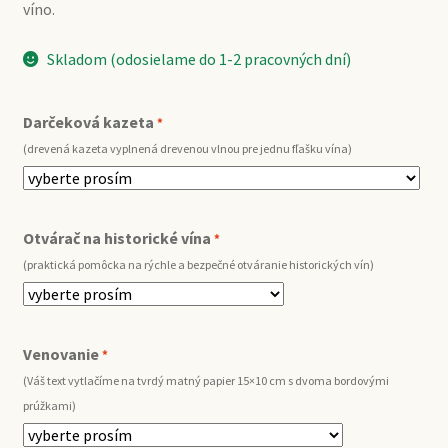
víno.
Skladom (odosielame do 1-2 pracovných dní)
Darčeková kazeta
*
(drevená kazeta vyplnená drevenou vlnou pre jednu fľašku vína)
Otvárač na historické vína
*
(praktická pomôcka na rýchle a bezpečné otváranie historických vín)
Venovanie
*
(Váš text vytlačíme na tvrdý matný papier 15×10 cm s dvoma bordovými
prúžkami)