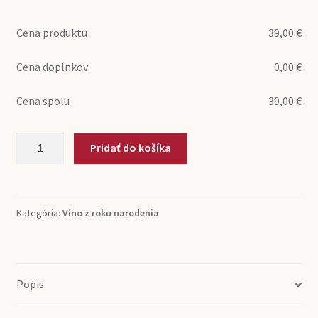
Cena produktu
39,00
€
Cena doplnkov
0,00
€
Cena spolu
39,00
€
množstvo
Pridať do košíka
2022
Médoc
Cru
Bourgeois
Kategória:
Víno z roku narodenia
Supérieur
Château
Saint-
Hilaire
Popis
(0,75l)