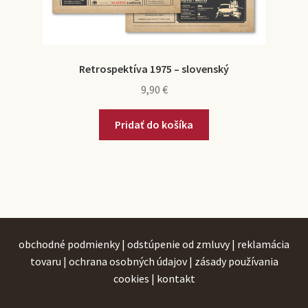
Retrospektíva 1975 – slovenský
9,90
€
Pridať do košíka
obchodné podmienky
|
odstúpenie od zmluvy
|
reklamácia
tovaru
|
ochrana osobných údajov
|
zásady používania
cookies
|
kontakt