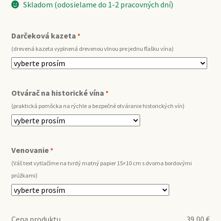
Skladom (odosielame do 1-2 pracovných dní)
Darčeková kazeta
*
(drevená kazeta vyplnená drevenou vlnou pre jednu fľašku vína)
Otvárač na historické vína
*
(praktická pomôcka na rýchle a bezpečné otváranie historických vín)
Venovanie
*
(Váš text vytlačíme na tvrdý matný papier 15×10 cm s dvoma bordovými
prúžkami)
Cena produktu
39,00
€