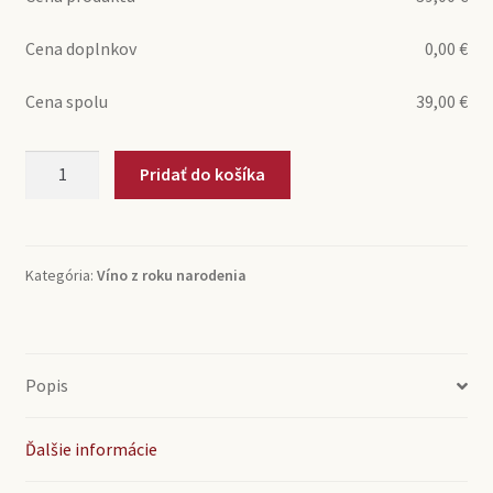
Cena doplnkov
0,00
€
Cena spolu
39,00
€
množstvo
Pridať do košíka
2021
Médoc
Cru
Bourgeois
Kategória:
Víno z roku narodenia
Château
Saint-
Hilaire
()
Popis
Ďalšie informácie