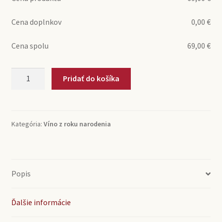
Cena doplnkov
0,00
€
Cena spolu
69,00
€
množstvo
Pridať do košíka
2016
Saint-
Emilion
Grand
Kategória:
Víno z roku narodenia
Cru
Chateau
Tour
Grand
Popis
Faurie
(0,75l)
Ďalšie informácie