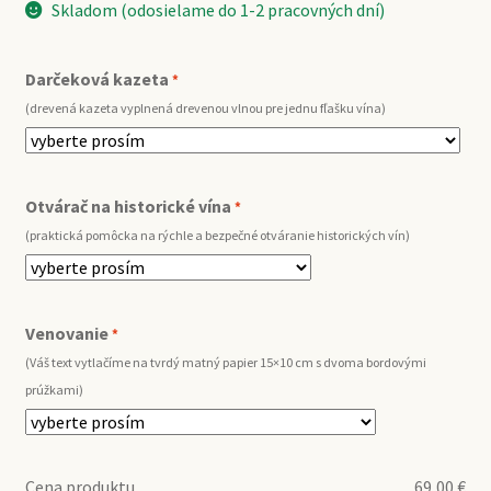
Skladom (odosielame do 1-2 pracovných dní)
Darčeková kazeta
*
(drevená kazeta vyplnená drevenou vlnou pre jednu fľašku vína)
Otvárač na historické vína
*
(praktická pomôcka na rýchle a bezpečné otváranie historických vín)
Venovanie
*
(Váš text vytlačíme na tvrdý matný papier 15×10 cm s dvoma bordovými
prúžkami)
Cena produktu
69,00
€