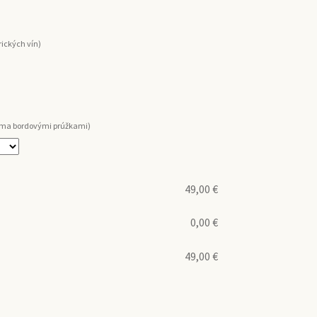
ických vín)
voma bordovými prúžkami)
49,00
€
0,00
€
49,00
€