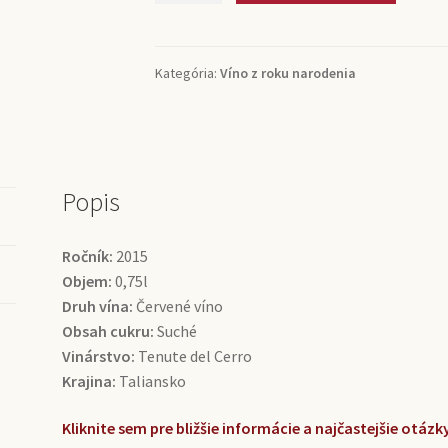
Vino
Nobile
di
Kategória:
Víno z roku narodenia
Montepulciano
Tenute
del
Cerro
(0,75l)
Popis
Ročník:
2015
Objem:
0,75l
Druh vína:
Červené víno
Obsah cukru:
Suché
Vinárstvo:
Tenute del Cerro
Krajina:
Taliansko
Kliknite sem pre bližšie informácie a najčastejšie otá