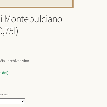
di Montepulciano
,75l)
ia - archívne víno.
 dní)
u vína)