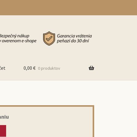
čet
0,00
€
0 produktov
aniu