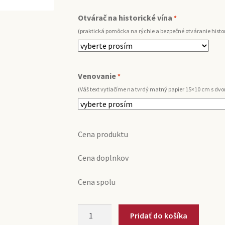
Otvárač na historické vína
*
(praktická pomôcka na rýchle a bezpečné otváranie histor
Venovanie
*
(Váš text vytlačíme na tvrdý matný papier 15×10 cm s d
Cena produktu
Cena doplnkov
Cena spolu
množstvo
Pridať do košíka
2015