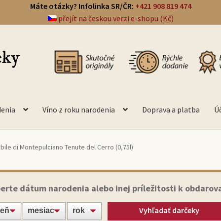
Máte otázky? Infolinka SR/ČR:
+421 908 819 474
přejít na českou verzi e-shopu (Kč)
denia
Víno z roku narodenia
Doprava a platba
Ú
bile di Montepulciano Tenute del Cerro (0,75l)
erte dátum narodenia alebo inej príležitosti k obdarov
Vyhľadať darčeky