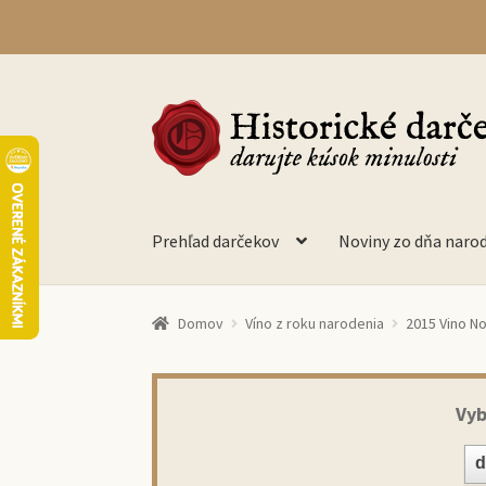
Preskočiť
Preskočiť
na
na
navigáciu
obsah
Prehľad darčekov
Noviny zo dňa naro
Domov
Víno z roku narodenia
2015 Vino No
Vyb