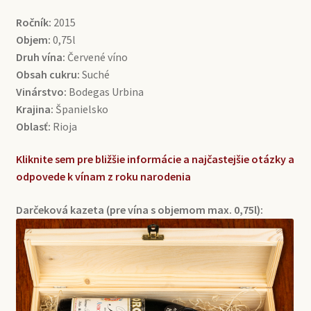
Ročník:
2015
Objem:
0,75l
Druh vína:
Červené víno
Obsah cukru:
Suché
Vinárstvo:
Bodegas Urbina
Krajina:
Španielsko
Oblasť:
Rioja
Kliknite sem pre bližšie informácie a najčastejšie otázky a
odpovede k vínam z roku narodenia
Darčeková kazeta (pre vína s objemom max. 0,75l):