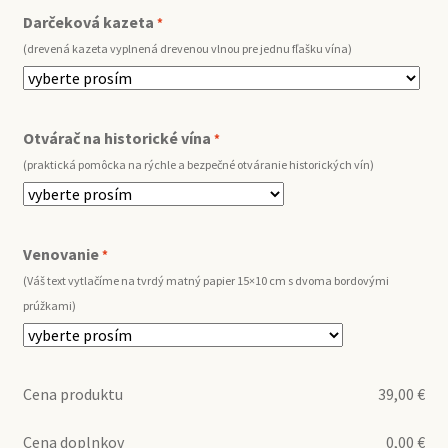
Darčeková kazeta
*
(drevená kazeta vyplnená drevenou vlnou pre jednu fľašku vína)
Otvárač na historické vína
*
(praktická pomôcka na rýchle a bezpečné otváranie historických vín)
Venovanie
*
(Váš text vytlačíme na tvrdý matný papier 15×10 cm s dvoma bordovými
prúžkami)
Cena produktu
39,00
€
Cena doplnkov
0,00
€