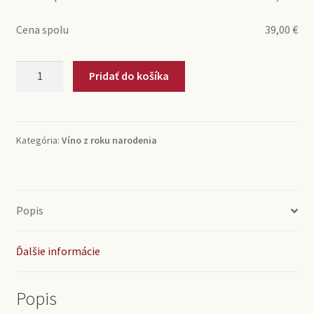
Cena spolu
39,00
€
množstvo
Pridať do košíka
2015
Rioja
Crianza
DOC
Kategória:
Víno z roku narodenia
Bodegas
Urbina
(0,75l)
Popis
Ďalšie informácie
Popis