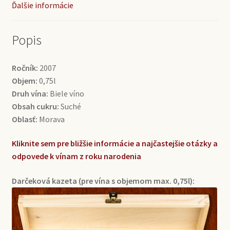
Ďalšie informácie
(0,75l)
Popis
Ročník:
2007
Objem:
0,75l
Druh vína:
Biele víno
Obsah cukru:
Suché
Oblasť:
Morava
Kliknite sem pre bližšie informácie a najčastejšie otázky a
odpovede k vínam z roku narodenia
Darčeková kazeta (pre vína s objemom max. 0,75l):