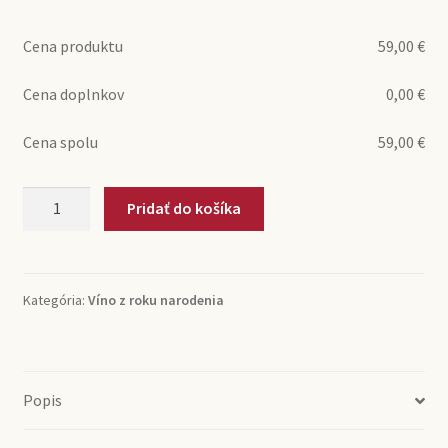
Cena produktu
59,00
€
Cena doplnkov
0,00
€
Cena spolu
59,00
€
množstvo
Pridať do košíka
2007
Veltlínske
zelené
Dobré
Kategória:
Víno z roku narodenia
Pole,
Daniel
Neskorý
zber
Popis
Mikrosvín
Mikulov