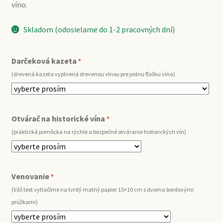
víno.
Skladom (odosielame do 1-2 pracovných dní)
Darčeková kazeta
*
(drevená kazeta vyplnená drevenou vlnou pre jednu fľašku vína)
Otvárač na historické vína
*
(praktická pomôcka na rýchle a bezpečné otváranie historických vín)
Venovanie
*
(Váš text vytlačíme na tvrdý matný papier 15×10 cm s dvoma bordovými
prúžkami)