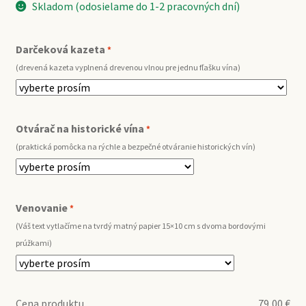
Skladom (odosielame do 1-2 pracovných dní)
Darčeková kazeta
*
(drevená kazeta vyplnená drevenou vlnou pre jednu fľašku vína)
Otvárač na historické vína
*
(praktická pomôcka na rýchle a bezpečné otváranie historických vín)
Venovanie
*
(Váš text vytlačíme na tvrdý matný papier 15×10 cm s dvoma bordovými
prúžkami)
Cena produktu
79,00
€