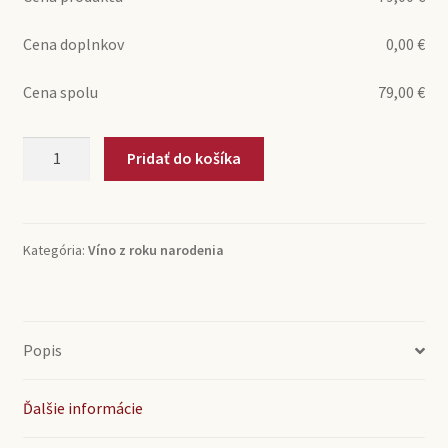
Cena doplnkov
0,00
€
Cena spolu
79,00
€
množstvo
Pridať do košíka
2006
Saint-
Emilion
Grand
Kategória:
Víno z roku narodenia
Cru
Chateau
Tour
Grand
Popis
Faurie
(0,75l)
Ďalšie informácie