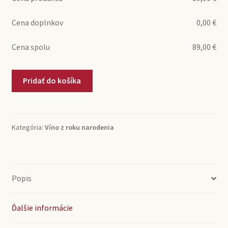
Cena doplnkov
0,00
€
Cena spolu
89,00
€
množstvo
Pridať do košíka
2000
Vino
Nobile
di
Kategória:
Víno z roku narodenia
Montepulciano
Riserva
Fattoria
del
Popis
Cerro
(0,75l)
Ďalšie informácie