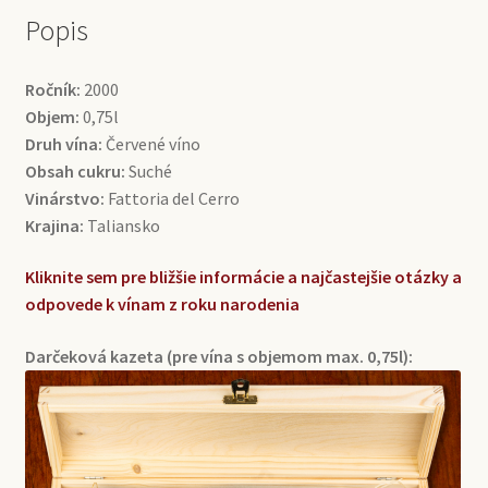
Popis
Ročník:
2000
Objem:
0,75l
Druh vína:
Červené víno
Obsah cukru:
Suché
Vinárstvo:
Fattoria del Cerro
Krajina:
Taliansko
Kliknite sem pre bližšie informácie a najčastejšie otázky a
odpovede k vínam z roku narodenia
Darčeková kazeta (pre vína s objemom max. 0,75l):