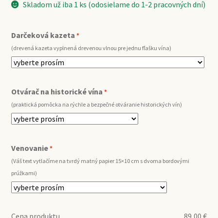
Skladom už iba 1 ks (odosielame do 1-2 pracovných dní)
Darčeková kazeta
*
(drevená kazeta vyplnená drevenou vlnou pre jednu fľašku vína)
Otvárač na historické vína
*
(praktická pomôcka na rýchle a bezpečné otváranie historických vín)
Venovanie
*
(Váš text vytlačíme na tvrdý matný papier 15×10 cm s dvoma bordovými
prúžkami)
Cena produktu
89,00
€