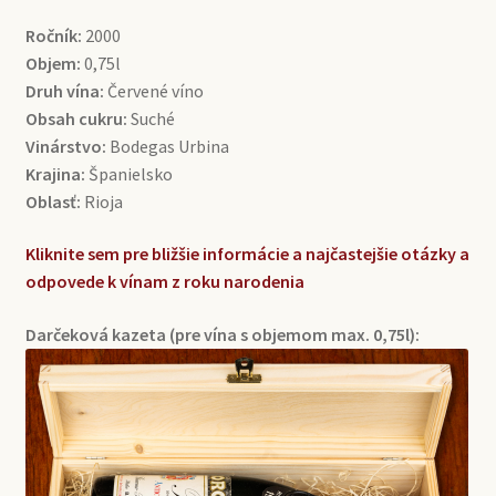
Ročník:
2000
Objem:
0,75l
Druh vína:
Červené víno
Obsah cukru:
Suché
Vinárstvo:
Bodegas Urbina
Krajina:
Španielsko
Oblasť:
Rioja
Kliknite sem pre bližšie informácie a najčastejšie otázky a
odpovede k vínam z roku narodenia
Darčeková kazeta (pre vína s objemom max. 0,75l):