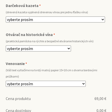
Darčeková kazeta
*
(drevená kazeta vyplnená drevenou vlnou pre jednu fľašku vína)
Otvárač na historické vína
*
(praktická pomôcka na rýchle a bezpečné otváranie historických vín)
Venovanie
*
(Váš text vytlačíme na tvrdý matný papier 15×10 cm s dvoma bordovými
prúžkami)
Cena produktu
69,00
€
Cena doplnkov
0,00
€