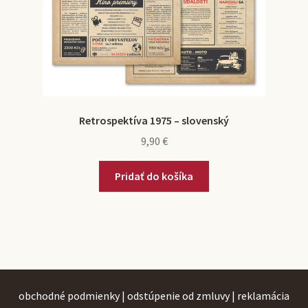
Retrospektíva 1975 – slovenský
9,90
€
Pridať do košíka
obchodné podmienky
|
odstúpenie od zmluvy
|
reklamácia