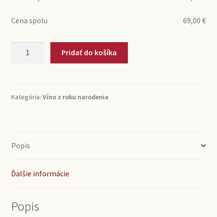
Cena spolu
69,00
€
množstvo
Pridať do košíka
2000
Rioja
DOC
Selección
Kategória:
Víno z roku narodenia
Bodegas
Urbina
(0,75l)
Popis
Ďalšie informácie
Popis