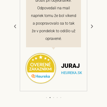
 a
urobiť pri objednávke.
pon
elmi
Odpovedali na mail
 si
napriek tomu že bol víkend
cen
a
a poopravovalo sa to tak
bo
ajem
že v pondelok to odišlo už
opravené.
NA
JURAJ
EKA.SK
HEUREKA.SK