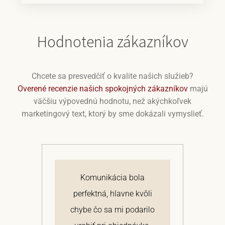
Hodnotenia zákazníkov
Chcete sa presvedčiť o kvalite našich služieb?
Overené recenzie našich spokojných zákazníkov
majú
väčšiu výpovednú hodnotu, než akýchkoľvek
marketingový text, ktorý by sme dokázali vymyslieť.
j
Komunikácia bola
 a
perfektná, hlavne kvôli
om
chybe čo sa mi podarilo
te