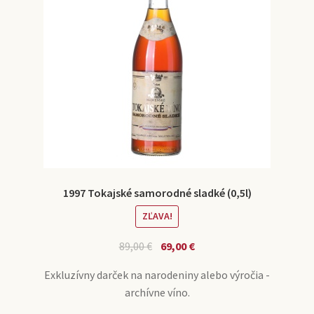
1997 Tokajské samorodné sladké (0,5l)
ZĽAVA!
89,00
€
69,00
€
Exkluzívny darček na narodeniny alebo výročia -
archívne víno.