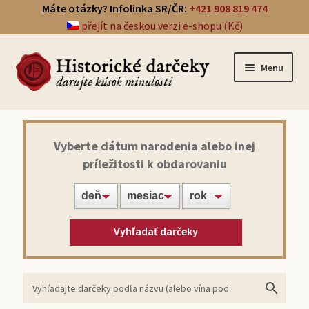
Máte otázky? Infolinka SR/ČR:
+421 908 819 474
přejít na českou verzi e-shopu (Kč)
Menu
Prehľad darčekov
Vyberte dátum narodenia alebo inej
príležitosti k obdarovaniu
Noviny zo dňa narodenia
Víno z roku narodenia
Vyhľadať darčeky
Doprava a platba