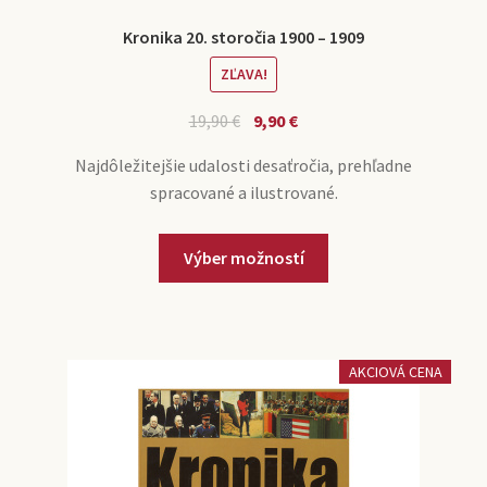
Kronika 20. storočia 1900 – 1909
ZĽAVA!
19,90
€
9,90
€
Najdôležitejšie udalosti desaťročia, prehľadne
spracované a ilustrované.
Výber možností
AKCIOVÁ CENA