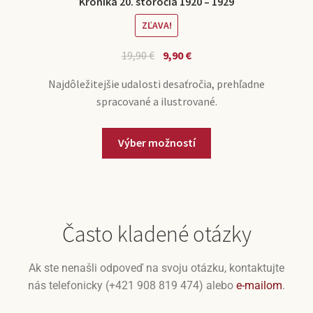
Kronika 20. storočia 1920 – 1929
ZĽAVA!
19,90
€
9,90
€
Najdôležitejšie udalosti desaťročia, prehľadne
spracované a ilustrované.
Výber možností
Často kladené otázky
Ak ste nenašli odpoveď na svoju otázku, kontaktujte
nás telefonicky (+421 908 819 474) alebo
e-mailom
.