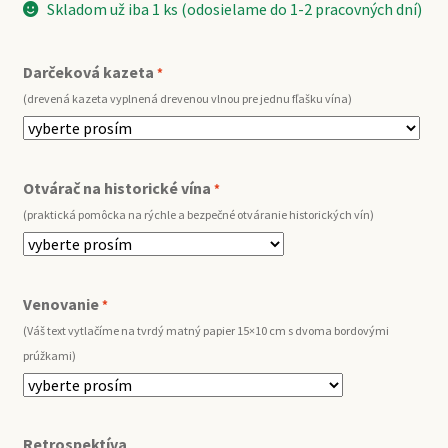
Skladom už iba 1 ks (odosielame do 1-2 pracovných dní)
Darčeková kazeta
*
(drevená kazeta vyplnená drevenou vlnou pre jednu fľašku vína)
Otvárač na historické vína
*
(praktická pomôcka na rýchle a bezpečné otváranie historických vín)
Venovanie
*
(Váš text vytlačíme na tvrdý matný papier 15×10 cm s dvoma bordovými
prúžkami)
Retrospektíva