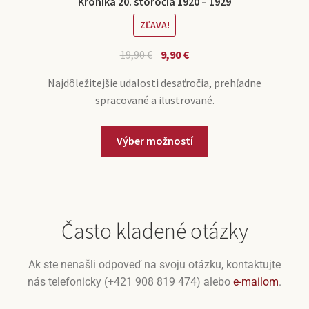
Kronika 20. storočia 1920 – 1929
ZĽAVA!
19,90
€
9,90
€
Najdôležitejšie udalosti desaťročia, prehľadne
spracované a ilustrované.
Výber možností
Často kladené otázky
Ak ste nenašli odpoveď na svoju otázku, kontaktujte
nás telefonicky (+421 908 819 474) alebo
e-mailom
.