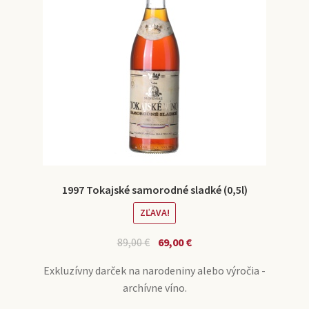
1997 Tokajské samorodné sladké (0,5l)
ZĽAVA!
89,00
€
69,00
€
Exkluzívny darček na narodeniny alebo výročia -
archívne víno.