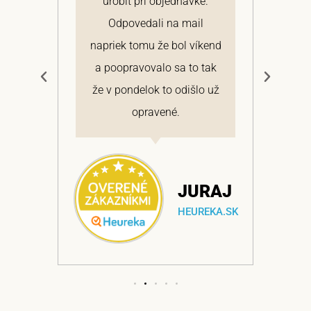
 a
urobiť pri objednávke.
pon
elmi
Odpovedali na mail
 si
napriek tomu že bol víkend
cen
a
a poopravovalo sa to tak
bo
ajem
že v pondelok to odišlo už
opravené.
NA
JURAJ
EKA.SK
HEUREKA.SK