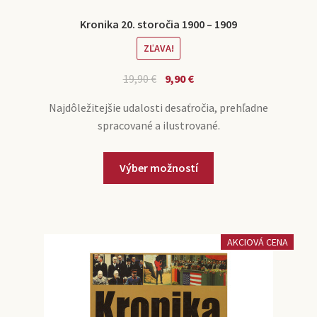
Kronika 20. storočia 1900 – 1909
ZĽAVA!
19,90
€
9,90
€
Najdôležitejšie udalosti desaťročia, prehľadne
spracované a ilustrované.
Výber možností
AKCIOVÁ CENA