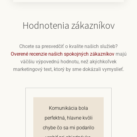
Hodnotenia zákazníkov
Chcete sa presvedčiť o kvalite našich služieb?
Overené recenzie našich spokojných zákazníkov
majú
väčšiu výpovednú hodnotu, než akýchkoľvek
marketingový text, ktorý by sme dokázali vymyslieť.
j
Komunikácia bola
 a
perfektná, hlavne kvôli
om
chybe čo sa mi podarilo
te