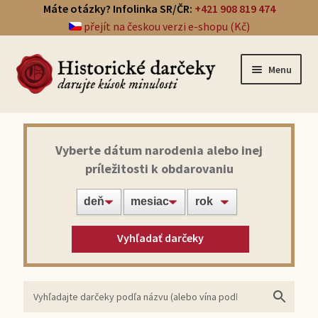
Máte otázky? Infolinka SR/ČR:
+421 908 819 474
přejít na českou verzi e-shopu (Kč)
Menu
Prehľad darčekov
Vyberte dátum narodenia alebo inej
príležitosti k obdarovaniu
Noviny zo dňa narodenia
Víno z roku narodenia
Vyhľadať darčeky
Doprava a platba