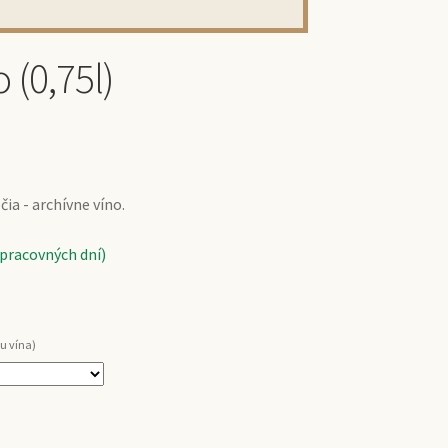
 (0,75l)
ia - archívne víno.
 pracovných dní)
u vína)