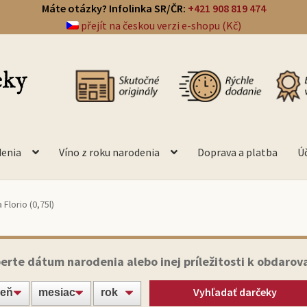
Máte otázky? Infolinka SR/ČR:
+421 908 819 474
přejít na českou verzi e-shopu (Kč)
denia
Víno z roku narodenia
Doprava a platba
Ú
Florio (0,75l)
erte dátum narodenia alebo inej príležitosti k obdarov
Vyhľadať darčeky