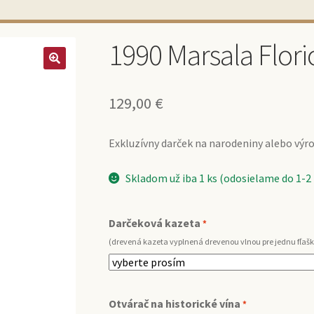
1990 Marsala Florio
129,00
€
Exkluzívny darček na narodeniny alebo výroč
Skladom už iba 1 ks (odosielame do 1-2
Darčeková kazeta
*
(drevená kazeta vyplnená drevenou vlnou pre jednu fľašk
Otvárač na historické vína
*