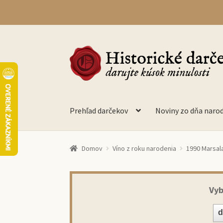
Preskočiť
Preskočiť
na
na
navigáciu
obsah
Prehľad darčekov
Noviny zo dňa naro
Domov
Víno z roku narodenia
1990 Marsala 
Vyb