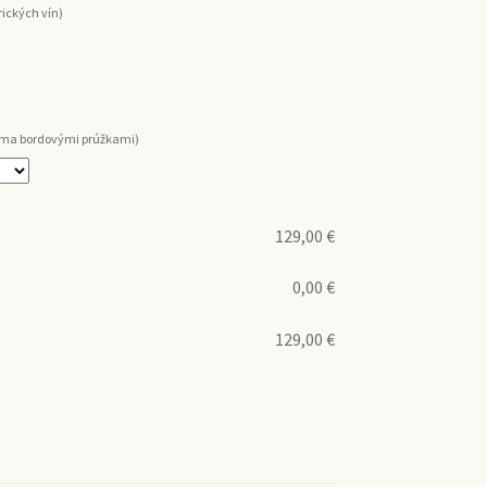
ických vín)
voma bordovými prúžkami)
129,00
€
0,00
€
129,00
€