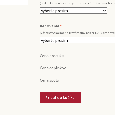
(praktická pomôcka na rýchle a bezpečné otváranie histor
Venovanie
*
(Váš text vytlačíme na tvrdý matný papier 15×10 cm s d
Cena produktu
Cena doplnkov
Cena spolu
množstvo
Pridať do košíka
1990
Marsala
Florio