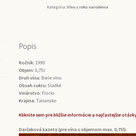
(0,75l)
Kategória:
Víno z roku narodenia
Popis
Ročník:
1990
Objem:
0,75l
Druh vína:
Biele víno
Obsah cukru:
Sladké
Vinárstvo:
Florio
Krajina:
Taliansko
Kliknite sem pre bližšie informácie a najčastejšie otá
Darčeková kazeta (pre vína s objemom max. 0,75l):