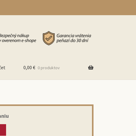
čet
0,00
€
0 produktov
aniu