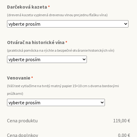
Darčeková kazeta
*
(drevená kazeta vyplnená drevenou vlnou pre jednu fľašku vína)
Otvárač na historické vína
*
(praktická pomôcka na rýchle a bezpečné otváranie historických vín)
Venovanie
*
(Váš text vytlačíme na tvrdý matný papier 15×10 cm s dvoma bordovými
prúžkami)
Cena produktu
119,00
€
Cena doplnkov
0,00
€