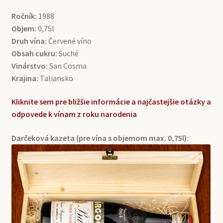
Ročník:
1988
Objem:
0,75l
Druh vína:
Červené víno
Obsah cukru:
Suché
Vinárstvo:
San Cosma
Krajina:
Taliansko
Kliknite sem pre bližšie informácie a najčastejšie otázky a
odpovede k vínam z roku narodenia
Darčeková kazeta (pre vína s objemom max. 0,75l):