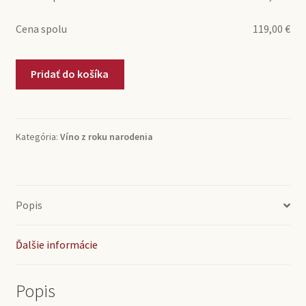
Cena spolu
119,00
€
množstvo
Pridať do košíka
1988
Chianti
Riserva
San
Kategória:
Víno z roku narodenia
Cosma
(0,75l)
Popis
Ďalšie informácie
Popis