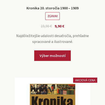
Kronika 20. storočia 1900 – 1909
ZĽAVA!
19,90
€
9,90
€
Najdôležitejšie udalosti desaťročia, prehľadne
spracované a ilustrované.
Výber možností
AKCIOVÁ CENA