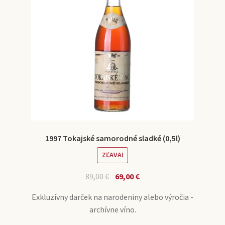
1997 Tokajské samorodné sladké (0,5l)
ZĽAVA!
89,00
€
69,00
€
Exkluzívny darček na narodeniny alebo výročia -
archívne víno.