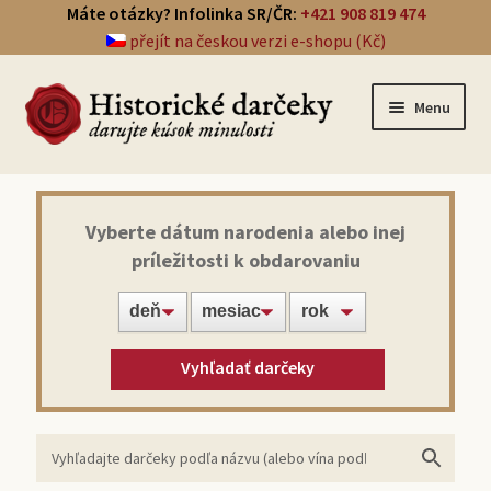
Máte otázky? Infolinka SR/ČR:
+421 908 819 474
přejít na českou verzi e-shopu (Kč)
Menu
Prehľad darčekov
Vyberte dátum narodenia alebo inej
príležitosti k obdarovaniu
Noviny zo dňa narodenia
Víno z roku narodenia
Vyhľadať darčeky
Doprava a platba