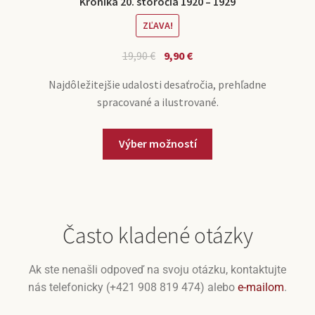
Kronika 20. storočia 1920 – 1929
ZĽAVA!
19,90
€
9,90
€
Najdôležitejšie udalosti desaťročia, prehľadne
spracované a ilustrované.
Výber možností
Často kladené otázky
Ak ste nenašli odpoveď na svoju otázku, kontaktujte
nás telefonicky (+421 908 819 474) alebo
e-mailom
.