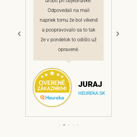
 a
urobiť pri objednávke.
pon
elmi
Odpovedali na mail
 si
napriek tomu že bol víkend
cen
a
a poopravovalo sa to tak
bo
ajem
že v pondelok to odišlo už
opravené.
NA
JURAJ
EKA.SK
HEUREKA.SK