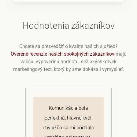
Hodnotenia zákazníkov
Chcete sa presvedčiť o kvalite našich služieb?
Overené recenzie našich spokojných zákazníkov
majú
väčšiu výpovednú hodnotu, než akýchkoľvek
marketingový text, ktorý by sme dokázali vymyslieť.
j
Komunikácia bola
 a
perfektná, hlavne kvôli
om
chybe čo sa mi podarilo
te