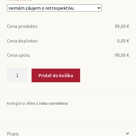
Cena produktu
99,00
€
Cena doplnkov
0,00
€
Cena spolu
99,00
€
množstvo
Pridať do košíka
1985
Rioja
Crianza
Bodegas
Kategória:
Víno z roku narodenia
S.
Coop
(0,75l)
Popis