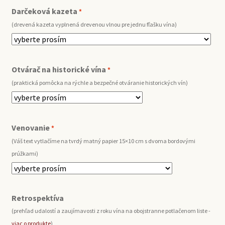
Darčeková kazeta
*
(drevená kazeta vyplnená drevenou vlnou pre jednu fľašku vína)
Otvárač na historické vína
*
(praktická pomôcka na rýchle a bezpečné otváranie historických vín)
Venovanie
*
(Váš text vytlačíme na tvrdý matný papier 15×10 cm s dvoma bordovými
prúžkami)
Retrospektíva
(prehľad udalostí a zaujímavosti z roku vína na obojstranne potlačenom liste -
viac o produkte
)