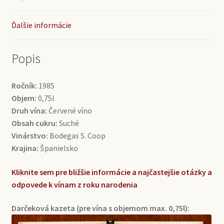
Ďalšie informácie
Popis
Ročník:
1985
Objem:
0,75l
Druh vína:
Červené víno
Obsah cukru:
Suché
Vinárstvo:
Bodegas S. Coop
Krajina:
Španielsko
Kliknite sem pre bližšie informácie a najčastejšie otázky a
odpovede k vínam z roku narodenia
Darčeková kazeta (pre vína s objemom max. 0,75l):