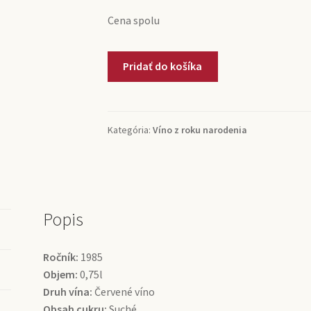
Cena spolu
množstvo
Pridať do košíka
1985
Graves
Grand
Cru
Kategória:
Víno z roku narodenia
Château
Pape
Clément
(0,75l)
Popis
Ročník:
1985
Objem:
0,75l
Druh vína:
Červené víno
Obsah cukru:
Suché