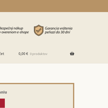
čet
0,00
€
0 produktov
aniu