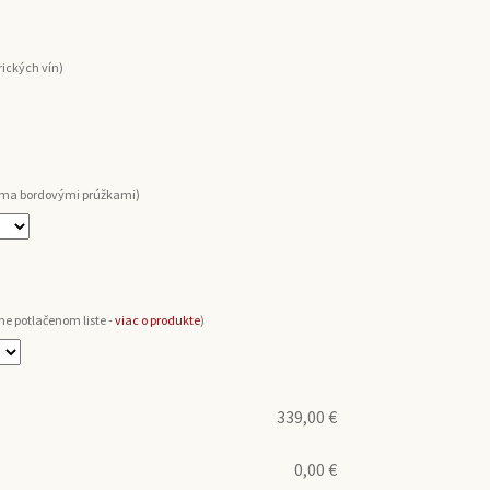
ických vín)
voma bordovými prúžkami)
ne potlačenom liste -
viac o produkte
)
339,00
€
0,00
€