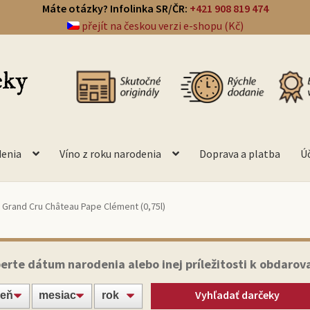
Máte otázky? Infolinka SR/ČR:
+421 908 819 474
přejít na českou verzi e-shopu (Kč)
denia
Víno z roku narodenia
Doprava a platba
Ú
 Grand Cru Château Pape Clément (0,75l)
erte dátum narodenia alebo inej príležitosti k obdarov
Vyhľadať darčeky