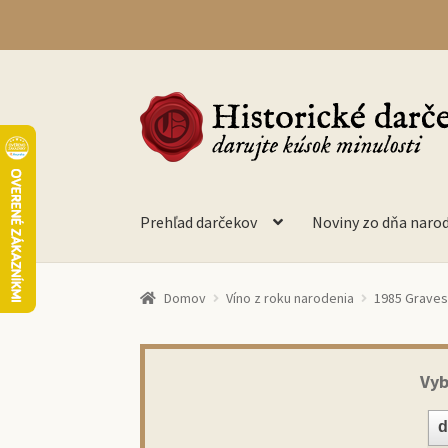
Preskočiť
Preskočiť
na
na
navigáciu
obsah
Prehľad darčekov
Noviny zo dňa naro
Domov
Víno z roku narodenia
1985 Graves
Vyb