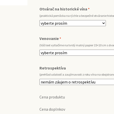
Otvárač na historické vína
*
(praktická pomôcka na rýchle a bezpečné otváranie histor
Venovanie
*
(Váš text vytlačíme na tvrdý matný papier 15×10 cm s d
Retrospektíva
(prehľad udalostí a zaujímavosti z roku vína na obojstran
Cena produktu
Cena doplnkov