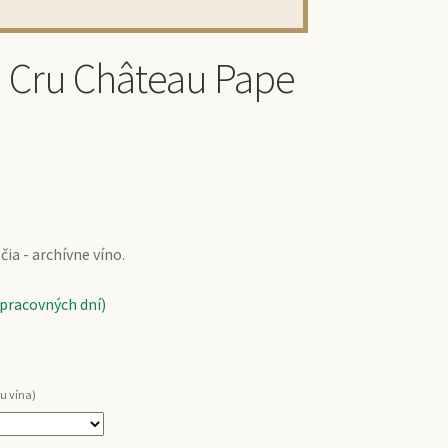
d Cru Château Pape
ia - archívne víno.
 pracovných dní)
u vína)