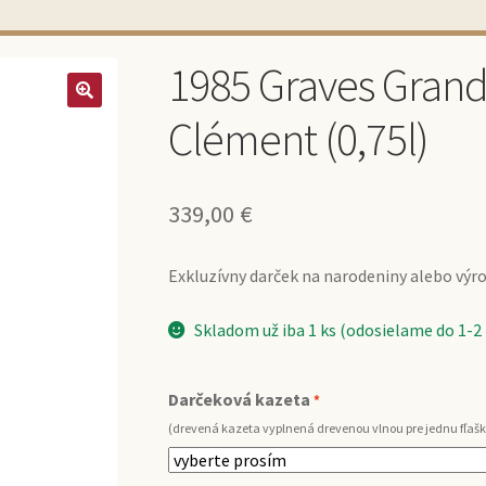
1985 Graves Gran
Clément (0,75l)
339,00
€
Exkluzívny darček na narodeniny alebo výroč
Skladom už iba 1 ks (odosielame do 1-2
Darčeková kazeta
*
(drevená kazeta vyplnená drevenou vlnou pre jednu fľašk