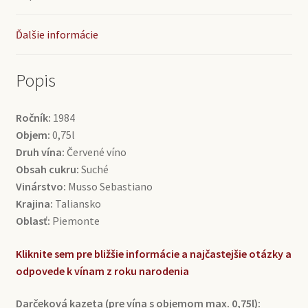
Ďalšie informácie
Popis
Ročník:
1984
Objem:
0,75l
Druh vína:
Červené víno
Obsah cukru:
Suché
Vinárstvo:
Musso Sebastiano
Krajina:
Taliansko
Oblasť:
Piemonte
Kliknite sem pre bližšie informácie a najčastejšie otázky a
odpovede k vínam z roku narodenia
Darčeková kazeta (pre vína s objemom max. 0,75l):