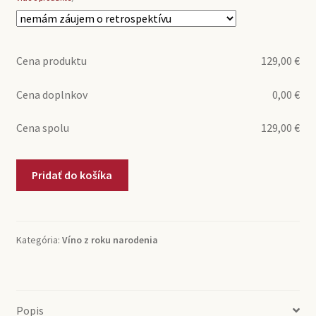
Cena produktu
129,00
€
Cena doplnkov
0,00
€
Cena spolu
129,00
€
množstvo
Pridať do košíka
1984
Barbaresco
Musso
Sebastiano
Kategória:
Víno z roku narodenia
(0,75l)
Popis