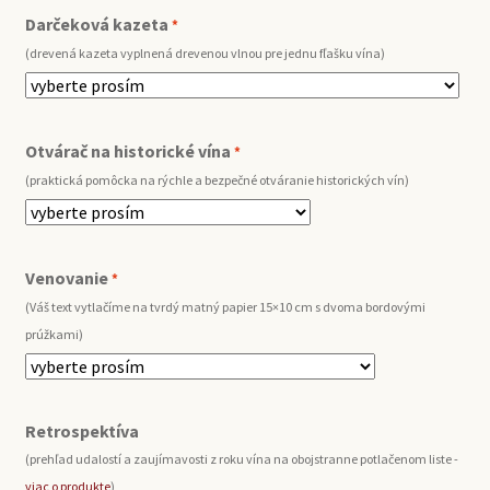
Darčeková kazeta
*
(drevená kazeta vyplnená drevenou vlnou pre jednu fľašku vína)
Otvárač na historické vína
*
(praktická pomôcka na rýchle a bezpečné otváranie historických vín)
Venovanie
*
(Váš text vytlačíme na tvrdý matný papier 15×10 cm s dvoma bordovými
prúžkami)
Retrospektíva
(prehľad udalostí a zaujímavosti z roku vína na obojstranne potlačenom liste -
viac o produkte
)