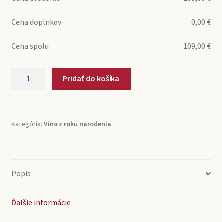
Cena doplnkov
0,00
€
Cena spolu
109,00
€
množstvo
Pridať do košíka
1982
Saint-
Emilion
Grand
Kategória:
Víno z roku narodenia
Cru
Chateau
Grand
Barrail
Popis
(0,75l)
Ďalšie informácie