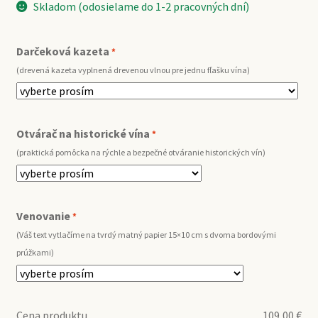
Skladom (odosielame do 1-2 pracovných dní)
Darčeková kazeta
*
(drevená kazeta vyplnená drevenou vlnou pre jednu fľašku vína)
Otvárač na historické vína
*
(praktická pomôcka na rýchle a bezpečné otváranie historických vín)
Venovanie
*
(Váš text vytlačíme na tvrdý matný papier 15×10 cm s dvoma bordovými
prúžkami)
Cena produktu
109,00
€