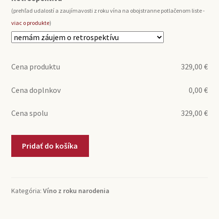
(prehľad udalostí a zaujímavosti z roku vína na obojstranne potlačenom liste -
viac o produkte
)
Cena produktu
329,00
€
Cena doplnkov
0,00
€
Cena spolu
329,00
€
množstvo
Pridať do košíka
1976
Saint-
Estèphe
Grand
Kategória:
Víno z roku narodenia
Cru
Château