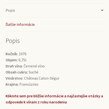
Calon-
Ségur
Popis
(0,75l)
Ďalšie informácie
Popis
Ročník:
1976
Objem:
0,75l
Druh vína:
Červené víno
Obsah cukru:
Suché
Vinárstvo:
Château Calon-Ségur
Krajina:
Francúzsko
Kliknite sem pre bližšie informácie a najčastejšie otázky a
odpovede k vínam z roku narodenia