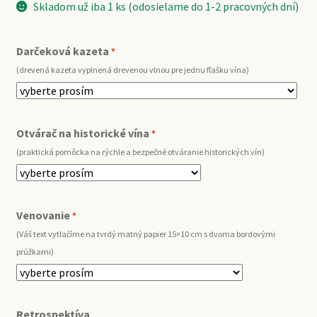
Skladom už iba 1 ks (odosielame do 1-2 pracovných dní)
Darčeková kazeta
*
(drevená kazeta vyplnená drevenou vlnou pre jednu fľašku vína)
Otvárač na historické vína
*
(praktická pomôcka na rýchle a bezpečné otváranie historických vín)
Venovanie
*
(Váš text vytlačíme na tvrdý matný papier 15×10 cm s dvoma bordovými
prúžkami)
Retrospektíva