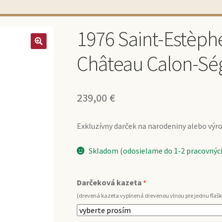
1976 Saint-Estèph
Château Calon-Ség
239,00
€
Exkluzívny darček na narodeniny alebo výroč
Skladom (odosielame do 1-2 pracovných
Darčeková kazeta
*
(drevená kazeta vyplnená drevenou vlnou pre jednu fľašk