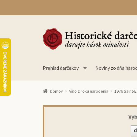
Preskočiť
Preskočiť
na
na
navigáciu
obsah
Prehľad darčekov
Noviny zo dňa naro
Domov
Víno z roku narodenia
1976 Saint-E
Vyb