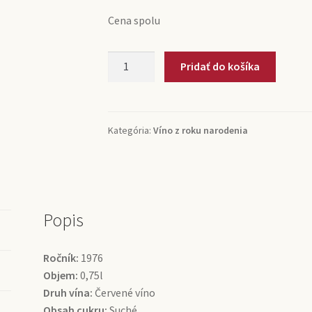
Cena spolu
množstvo
Pridať do košíka
1976
Saint-
Estèphe
Grand
Kategória:
Víno z roku narodenia
Cru
Château
Calon-
Ségur
(0,75l)
Popis
Ročník:
1976
Objem:
0,75l
Druh vína:
Červené víno
Obsah cukru:
Suché