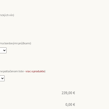
ických vín)
voma bordovými prúžkami)
ne potlačenom liste -
viac o produkte
)
239,00
€
0,00
€