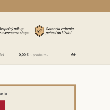
čet
0,00
€
0 produktov
aniu