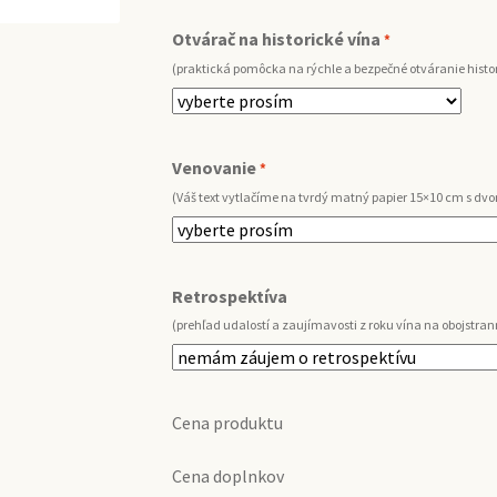
Otvárač na historické vína
*
(praktická pomôcka na rýchle a bezpečné otváranie histor
Venovanie
*
(Váš text vytlačíme na tvrdý matný papier 15×10 cm s d
Retrospektíva
(prehľad udalostí a zaujímavosti z roku vína na obojstran
Cena produktu
Cena doplnkov