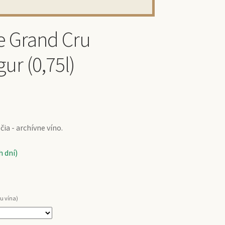
e Grand Cru
ur (0,75l)
ia - archívne víno.
 dní)
u vína)