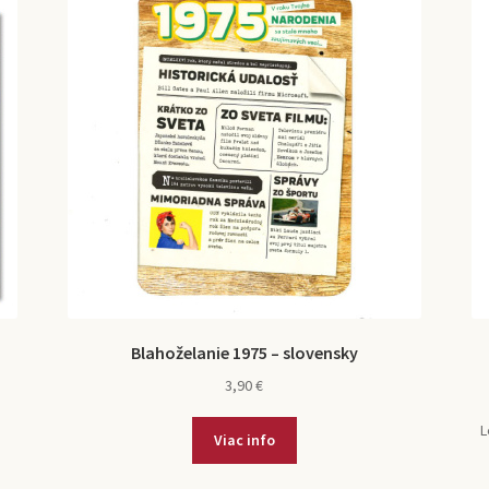
Blahoželanie 1975 – slovensky
3,90
€
L
Viac info