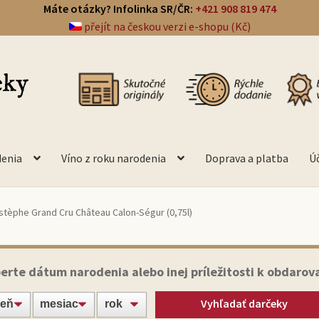
Máte otázky? Infolinka SR/ČR:
+421 908 819 474
přejít na českou verzi e-shopu (Kč)
denia
Víno z roku narodenia
Doprava a platba
Ú
stèphe Grand Cru Château Calon-Ségur (0,75l)
erte dátum narodenia alebo inej príležitosti k obdarov
Vyhľadať darčeky